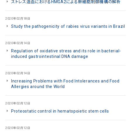
ストレス造血におけるHMGA2による幹細胞制御機構の解析
2020年02月18日
Study the pathogenicity of rabies virus variants in Brazil
2020年02月14日
Regulation of oxidative stress and its role in bacterial-
induced gastrointestinal DNA damage
2020年02月14日
Increasing Problems with Food Intolerances and Food
Allergies around the World
2020年02月12日
Proteostatic control in hematopoietic stem cells
2020年02月12日