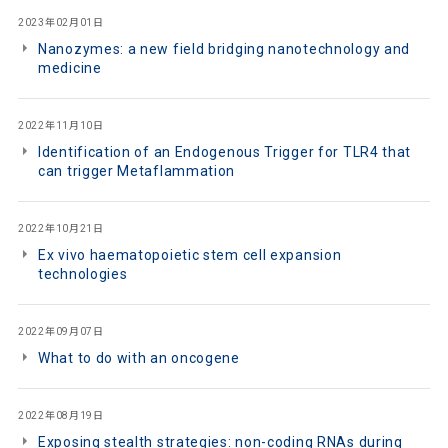
2023年02月01日
Nanozymes: a new field bridging nanotechnology and
medicine
2022年11月10日
Identification of an Endogenous Trigger for TLR4 that
can trigger Metaflammation
2022年10月21日
Ex vivo haematopoietic stem cell expansion
technologies
2022年09月07日
What to do with an oncogene
2022年08月19日
Exposing stealth strategies: non-coding RNAs during