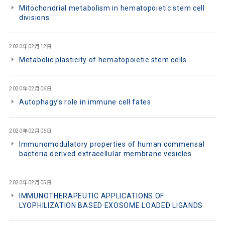
Mitochondrial metabolism in hematopoietic stem cell
divisions
2020年02月12日
Metabolic plasticity of hematopoietic stem cells
2020年02月06日
Autophagy's role in immune cell fates
2020年02月06日
Immunomodulatory properties of human commensal
bacteria derived extracellular membrane vesicles
2020年02月05日
IMMUNOTHERAPEUTIC APPLICATIONS OF
LYOPHILIZATION BASED EXOSOME LOADED LIGANDS