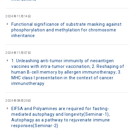
2024年11月14日
Functional significance of substrate masking against
phosphorylation and methylation for chromosome
inheritance
2024年11月07日
1. Unleashing anti-tumor immunity of neoantigen
vaccines with intra-tumor vaccination; 2. Reshaping of
human B-cell memory by allergen immunotherapy; 3.
MHC class I presentation in the context of cancer
immunotherapy
2024年08月20日
EIF5A and Polyamines are required for fasting-
mediated autophagy and longevity(Seminar-1),
Autophagy as a pathway to rejuvenate immune
responses(Seminar-2)