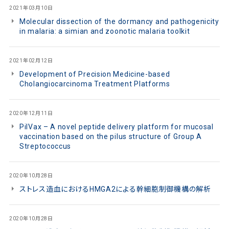
2021年03月10日
Molecular dissection of the dormancy and pathogenicity
in malaria: a simian and zoonotic malaria toolkit
2021年02月12日
Development of Precision Medicine-based
Cholangiocarcinoma Treatment Platforms
2020年12月11日
PilVax – A novel peptide delivery platform for mucosal
vaccination based on the pilus structure of Group A
Streptococcus
2020年10月28日
ストレス造血におけるHMGA2による幹細胞制御機構の解析
2020年10月28日