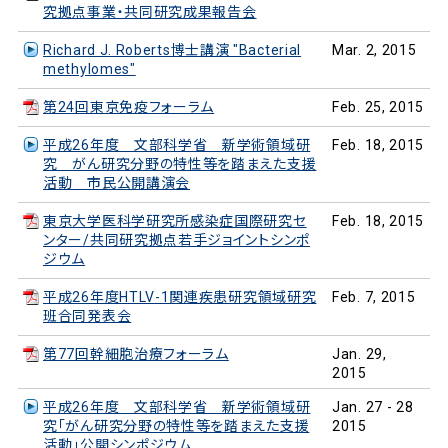
究拠点事業・共同研究成果報告会
Richard J. Roberts博士講演 "Bacterial
Mar. 2, 2015
methylomes"
第24回東京免疫フォーラム
Feb. 25, 2015
平成26年度 文部科学省 新学術領域研
Feb. 18, 2015
究 がん研究分野の特性等を踏まえた支援
活動 市民公開講演会
東京大学医科学研究所感染症国際研究セ
Feb. 18, 2015
ンター/共同研究拠点若手ジョイントシンポ
ジウム
平成26年度HTLV-1関連疾患研究領域研究
Feb. 7, 2015
班合同発表会
第77回幹細胞治療フォーラム
Jan. 29,
2015
平成26年度 文部科学省 新学術領域研
Jan. 27 - 28
究「がん研究分野の特性等を踏まえた支援
2015
活動」公開シンポジウム