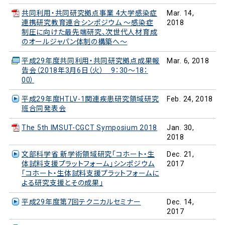
共同利用・共同研究拠点事業 4大学感染症
Mar. 14,
連携研究教育連合シンポジウム ～感染症
2018
制圧に向けた最先端研究、次世代人材育成
のオールジャパン体制の構築へ～
平成29年度共同利用・共同研究拠点成果報
Mar. 6, 2018
告会（2018年3月6日（火） 9：30～18：
00）
平成29年度HTLV-1関連疾患研究領域研究
Feb. 24, 2018
班合同発表会
The 5th IMSUT-CGCT Symposium 2018
Jan. 30,
2018
文部科学省 新学術領域研究「コホート・生
Dec. 21,
体試料支援プラットフォーム」シンポジウム
2017
「コホート・生体試料支援プラットフォームに
よる研究支援とその成果」
平成29年度第7回テクニカルセミナー
Dec. 14,
2017