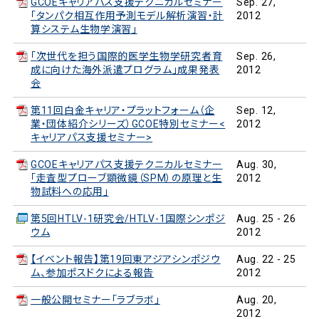
GCOEキャリアパス支援テクニカルセミナー
Sep. 27,
「タンパク相互作用予測モデル解析演習・計
2012
算システム生物学演習」
「次世代を担う国際的医学生物学研究者育
Sep. 26,
成に向けた海外派遣プログラム」成果発表
2012
会
第11回白金キャリア・プラットフォーム（企
Sep. 12,
業・団体紹介シリーズ）GCOE特別セミナー<
2012
キャリアパス支援セミナー>
GCOEキャリアパス支援テクニカルセミナー
Aug. 30,
「走査型プローブ顕微鏡（SPM）の原理と生
2012
物試料への応用」
第5回HTLV-1研究会/HTLV-1国際シンポジ
Aug. 25 - 26
ウム
2012
【イベント報告】第19回東アジアシンポジウ
Aug. 22 - 25
ム、参加ポスドクによる報告
2012
一般公開セミナー「ラブラボ」
Aug. 20,
2012