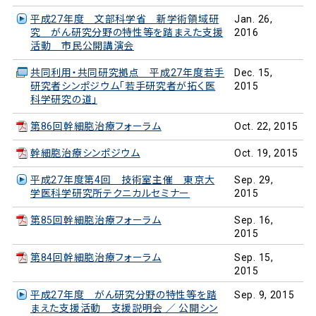
平成27年度 文部科学省 新学術領域研
Jan. 26,
究 がん研究分野の特性等を踏まえた支援
2016
活動 市民公開講演会
共同利用・共同研究拠点 平成27年度若手
Dec. 15,
研究者シンポジウム「若手研究者が拓く医
2015
科学研究の道」
第86回幹細胞治療フォーラム
Oct. 22, 2015
幹細胞治療シンポジウム
Oct. 19, 2015
平成27年度第4回 技術室主催 東京大
Sep. 29,
学医科学研究所テクニカルセミナー
2015
第85回幹細胞治療フォーラム
Sep. 16,
2015
第84回幹細胞治療フォーラム
Sep. 15,
2015
平成27年度 がん研究分野の特性等を踏
Sep. 9, 2015
まえた支援活動 支援説明会 ／ 公開シン