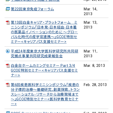
第22回東京免疫フォーラム
Mar. 14,
2013
第13回白金キャリア・プラットフォーム ミ
Mar. 13,
ニシンポジウム『日本発-日本経由-日本着
2013
の医薬品イノベーションのために ～グロー
バル化時代の産学官連携～』GCOE特別セ
ミナー<キャリアパス支援セミナー>
平成24年度東京大学医科学研究所共同研
Mar. 11,
究拠点事業共同研究成果報告会
2013
白金台ホームカミングセミナー Part 3/4
Mar. 8, 2013
GCOE特別セミナー<キャリアパス支援セミ
ナー>
第6回疾患医科学ミニシンポジウム『疾患の
Feb. 28, 2013
分子標的治療～基礎研究、創薬探索、トラン
スレーショナル･リサーチから治療現場まで
～』GCOE特別セミナー<医科学教育セミナ
ー>