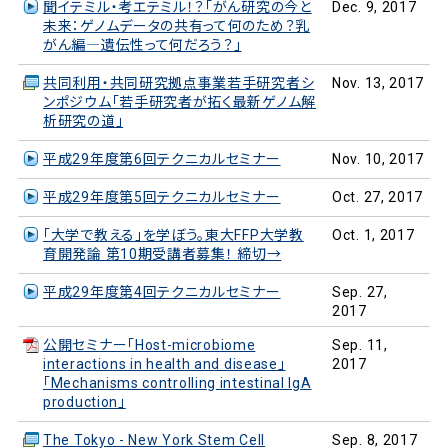
聞イテミル・考エテミル！？「がん研究の今と
Dec. 9, 2017
未来：ゲノムデータの共有って何のため？乳
がん編―遺伝性って何だろう？」
共同利用・共同研究拠点事業若手研究者シ
Nov. 13, 2017
ンポジウム「若手研究者が拓く最新ゲノム解
析研究の道」
平成29年度第6回テクニカルセミナー
Nov. 10, 2017
平成29年度第5回テクニカルセミナー
Oct. 27, 2017
「大学で教える」を学ぼう。東大FFP大学教
Oct. 1, 2017
育開発論 第10期受講者募集！ 締切→
平成29年度第4回テクニカルセミナー
Sep. 27,
2017
公開セミナー「Host-microbiome
Sep. 11,
interactions in health and disease」
2017
「Mechanisms controlling intestinal IgA
production」
The Tokyo - New York Stem Cell
Sep. 8, 2017