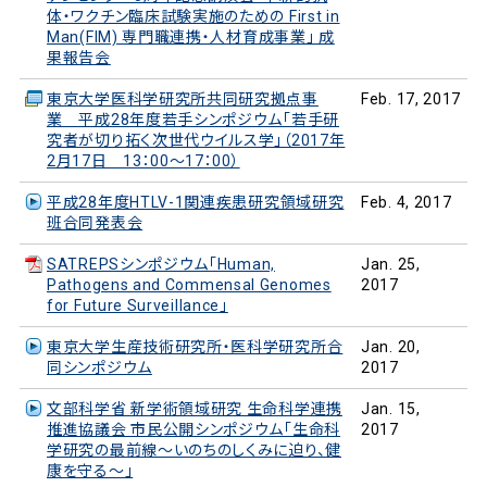
体・ワクチン臨床試験実施のための First in
Man(FIM) 専門職連携・人材育成事業」 成
果報告会
東京大学医科学研究所共同研究拠点事
Feb. 17, 2017
業 平成28年度若手シンポジウム「若手研
究者が切り拓く次世代ウイルス学」（2017年
2月17日 13：00～17：00）
平成28年度HTLV-1関連疾患研究領域研究
Feb. 4, 2017
班合同発表会
SATREPSシンポジウム「Human,
Jan. 25,
Pathogens and Commensal Genomes
2017
for Future Surveillance」
東京大学生産技術研究所・医科学研究所合
Jan. 20,
同シンポジウム
2017
文部科学省 新学術領域研究 生命科学連携
Jan. 15,
推進協議会 市民公開シンポジウム「生命科
2017
学研究の最前線～いのちのしくみに迫り、健
康を守る～」