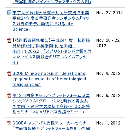
「転写制御のバイオインフォマティクス入門」
東京大学医科学研究所共同研究拠点事業
Nov. 27, 2012
平成24年度若手研究者シンポジウム「マウ
ス以外のモデル動物におけるLife
Science」
【技術職員研修報告】平成24年度 技術職
Nov. 20 - 22
員研修（分子医科学関係）を実施
2012
H24.11.20-22 「スプリットタンパク質を用
いたウイルス膜融合のリアルタイムアッセ
イ」
GCOE Mini-Symposium "Genetic and
Nov. 9, 2012
epigenetic aspects of hematological
malignancies"
第12回白金キャリア・プラットフォーム ミニ
Nov. 6, 2012
シンポジウム『グローバル化時代と男女共
同参画 ～産官学の現状と今後～』GCOE特
別セミナー<キャリアパス支援セミナー>
GCOEキャリアパス支援テクニカルセミナー
Nov. 1, 2012
「生命情報統合プラットフォームを用いた網