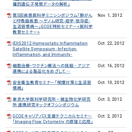
羅的遺伝子発現データの解析」
第5回疾患医科学ミニシンポジウム「肺がん
Nov. 1, 2012
と呼吸器疾患 ～ゲノム研究-疫学-依存症-
生活習慣病～」GCOE特別セミナー<医科学
教育セミナー>
IEIIS2012 Homeostatic Inflammation
Oct. 22, 2012
Satellite Symposium -Infection,
Inflammation, and Immunity-
細胞治療・ワクチン療法への挑戦―アジア
Oct. 16, 2012
連携による製品化をめざして―
安全衛生教育セミナー「喫煙対策と生活習
Oct. 10, 2012
慣病」
東京大学医科学研究所－微生物化学研究
Oct. 3, 2012
所 連携研究キックオフシンポジウム
GCOEキャリアパス支援テクニカルセミナー
Oct. 2, 2012
「Imaging Flow Cytometry の原理と応用」