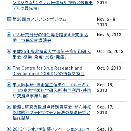
ンポジウム「シグナル伝達解析技術と数理モ
2014
デルの最先端」
第20回東アジアシンポジウム
Nov. 6 - 8
2013
がん研究分野の特性等を踏まえた支援活
Nov. 5, 2013
動 市民公開講演会
平成25年度北海道大学遺伝子病制御研究
Oct. 25, 2013
集会「感染・免疫・炎症・発癌」
The Centre for Drug Research and
Oct. 8, 2013
Development (CDRD)との情報交換会
東大医科研・技術室主催テクニカルセミナ
Sep. 18,
ー（東京大学医科学研究所 共同利用・共同
2013
研究拠点事業共催）
橋渡し研究支援拠点特別講演会「がん幹細
Sep. 17,
胞標的ペプチドワクチン療法の基礎研究と
2013
臨床試験」
2013年シオノギ創薬イノベーションコンペ
Sep. 13,