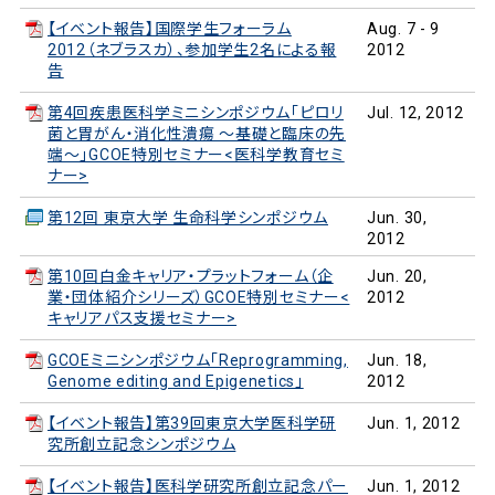
【イベント報告】国際学生フォーラム
Aug. 7 - 9
2012（ネブラスカ）、参加学生2名による報
2012
告
第4回疾患医科学ミニシンポジウム「ピロリ
Jul. 12, 2012
菌と胃がん・消化性潰瘍 ～基礎と臨床の先
端～」GCOE特別セミナー<医科学教育セミ
ナー>
第12回 東京大学 生命科学シンポジウム
Jun. 30,
2012
第10回白金キャリア・プラットフォーム（企
Jun. 20,
業・団体紹介シリーズ）GCOE特別セミナー<
2012
キャリアパス支援セミナー>
GCOEミニシンポジウム「Reprogramming,
Jun. 18,
Genome editing and Epigenetics」
2012
【イベント報告】第39回東京大学医科学研
Jun. 1, 2012
究所創立記念シンポジウム
【イベント報告】医科学研究所創立記念パー
Jun. 1, 2012