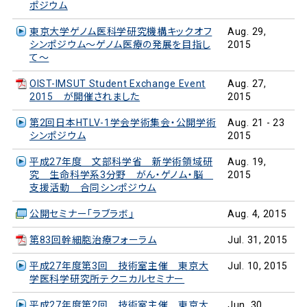
ポジウム
東京大学ゲノム医科学研究機構キックオフ
Aug. 29,
シンポジウム～ゲノム医療の発展を目指し
2015
て～
OIST-IMSUT Student Exchange Event
Aug. 27,
2015 が開催されました
2015
第2回日本HTLV-1学会学術集会・公開学術
Aug. 21 - 23
シンポジウム
2015
平成27年度 文部科学省 新学術領域研
Aug. 19,
究 生命科学系3分野 がん・ゲノム・脳
2015
支援活動 合同シンポジウム
公開セミナー「ラブラボ」
Aug. 4, 2015
第83回幹細胞治療フォーラム
Jul. 31, 2015
平成27年度第3回 技術室主催 東京大
Jul. 10, 2015
学医科学研究所テクニカルセミナー
平成27年度第2回 技術室主催 東京大
Jun. 30,