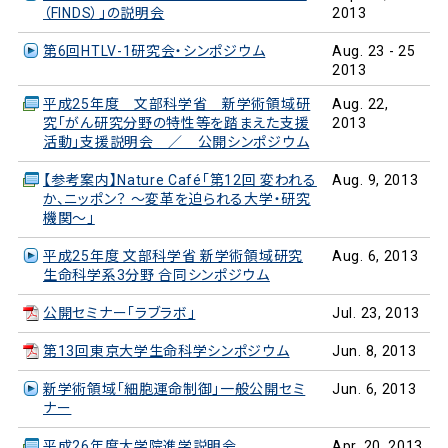
（FINDS）」の説明会
2013
第6回HTLV-1研究会・シンポジウム
Aug. 23 - 25
2013
平成25年度 文部科学省 新学術領域研
Aug. 22,
究「がん研究分野の特性等を踏まえた支援
2013
活動」支援説明会 ／ 公開シンポジウム
【参考案内】Nature Café「第12回 変われる
Aug. 9, 2013
か、ニッポン？ ～変革を迫られる大学・研究
機関～」
平成25年度 文部科学省 新学術領域研究
Aug. 6, 2013
生命科学系3分野 合同シンポジウム
公開セミナー「ラブラボ」
Jul. 23, 2013
第13回東京大学生命科学シンポジウム
Jun. 8, 2013
新学術領域「細胞運命制御」一般公開セミ
Jun. 6, 2013
ナー
平成26年度大学院進学説明会
Apr. 20, 2013