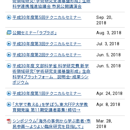
術領域研究「学術研究支援基盤形成」 生命
科学連携推進協議会 市民公開講演会
平成30年度第5回テクニカルセミナー
Sep. 20,
2018
公開セミナー「ラブラボ」
Aug. 3, 2018
平成30年度第3回テクニカルセミナー
Jul. 3, 2018
平成30年度第2回テクニカルセミナー
Jun. 5, 2018
平成30年度 文部科学省 科学研究費 新学
Jun. 5, 2018
術領域研究「学術研究支援基盤形成」 生命
科学4プラットフォーム 説明会・成果シン
ポジウム
平成30年度第1回テクニカルセミナー
Apr. 24, 2018
「大学で教える」を学ぼう。東大FFP大学教
Apr. 8, 2018
育開発論 第11期受講者募集！締切→
シンポジウム「海外の事例から学ぶ患者・市
Mar. 28,
民参画～よりよい臨床研究を目指して」
2018