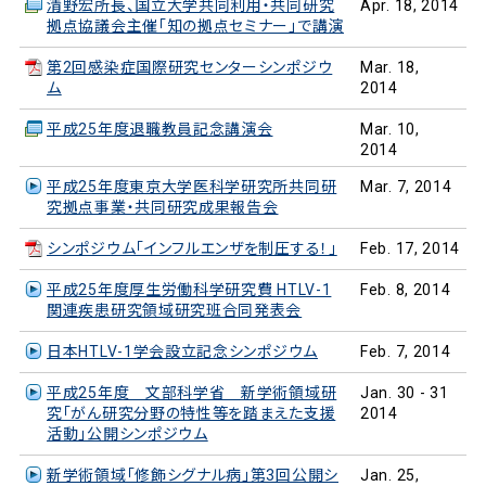
清野宏所長、国立大学共同利用・共同研究
Apr. 18, 2014
拠点協議会主催「知の拠点セミナー」で講演
第2回感染症国際研究センターシンポジウ
Mar. 18,
ム
2014
平成25年度退職教員記念講演会
Mar. 10,
2014
平成25年度東京大学医科学研究所共同研
Mar. 7, 2014
究拠点事業・共同研究成果報告会
シンポジウム「インフルエンザを制圧する！」
Feb. 17, 2014
平成25年度厚生労働科学研究費 HTLV-1
Feb. 8, 2014
関連疾患研究領域研究班合同発表会
日本HTLV-1学会設立記念シンポジウム
Feb. 7, 2014
平成25年度 文部科学省 新学術領域研
Jan. 30 - 31
究「がん研究分野の特性等を踏まえた支援
2014
活動」公開シンポジウム
新学術領域「修飾シグナル病」第3回公開シ
Jan. 25,