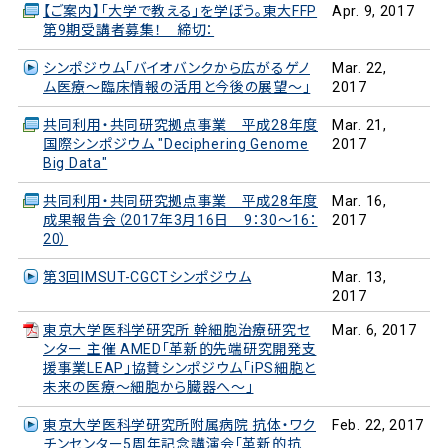
【ご案内】「大学で教える」を学ぼう。東大FFP
Apr. 9, 2017
第9期受講者募集！ 締切：
シンポジウム「バイオバンクから広がるゲノ
Mar. 22,
ム医療～臨床情報の活用と今後の展望～」
2017
共同利用・共同研究拠点事業 平成28年度
Mar. 21,
国際シンポジウム "Deciphering Genome
2017
Big Data"
共同利用・共同研究拠点事業 平成28年度
Mar. 16,
成果報告会（2017年3月16日 9：30～16：
2017
20）
第3回IMSUT-CGCTシンポジウム
Mar. 13,
2017
東京大学医科学研究所 幹細胞治療研究セ
Mar. 6, 2017
ンター 主催 AMED「革新的先端研究開発支
援事業LEAP」協賛シンポジウム「iPS細胞と
未来の医療～細胞から臓器へ～」
東京大学医科学研究所附属病院 抗体・ワク
Feb. 22, 2017
チンセンター5周年記念講演会「革新的抗