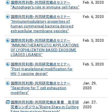
国際共同利用・共同研究拠点セミナー
Feb. 6, 2020
"Autophagy’s role in immune cell fates"
国際共同利用・共同研究拠点セミナー
Feb. 6, 2020
"Immunomodulatory properties of
human commensal bacteria derived
extracellular membrane vesicles"
国際共同利用・共同研究拠点セミナー
Feb. 5, 2020
"IMMUNOTHERAPEUTIC APPLICATIONS
OF LYOPHILIZATION BASED EXOSOME
LOADED LIGANDS"
国際共同利用・共同研究拠点セミナー
Feb. 5, 2020
"Post-translational modification for
HIV-1 vaccine design"
国際共同利用・共同研究拠点セミナー
Jan. 29,
"Searching for T cell exhaustion
2020
modifiers"
国際共同利用・共同研究拠点事業 若手研
Jan. 27,
究者シンポジウム"Rising Stars in Cutting
2020
Edge Immunology Research"