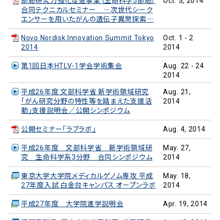
部局研究力強化促進事業（生命科学5部局）
Oct. 3, 2014
合同テクニカルセミナー ―次世代シーク
エンサーを用いたがんの遺伝子異常探索―
Novo Nordisk Innovation Summit Tokyo
Oct. 1 - 2
2014
2014
第1回日本HTLV-1学会学術集会
Aug. 22 - 24
2014
平成26年度 文部科学省 新学術領域研究
Aug. 21,
「がん研究分野の特性等を踏まえた支援活
2014
動」支援説明会／公開シンポジウム
公開セミナー「ラブラボ」
Aug. 4, 2014
平成26年度 文部科学省 新学術領域研
May. 27,
究 生命科学系3分野 合同シンポジウム
2014
東京大学大学院メディカルゲノム専攻 平成
May. 18,
27年度入試 白金台キャンパス オープンラボ
2014
平成27年度 大学院進学説明会
Apr. 19, 2014