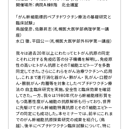
開催場所：病院A棟8階 北会議室
「がん幹細胞標的ペプチドワクチン療法の基礎研究と
臨床試験」
鳥越俊彦、佐藤昇志（札幌医大医学部病理学第一講
座）
水口 徹、平田公一（札幌医大医学部外科学第一講座）
我々は過去20年以上にわたってヒトがん抗原の同定
とそれに対する免疫応答の分子機構を解明し、免疫原
性の高いヒトがん抗原とそのT細胞エピトープを多数
同定してきた。さらにこれらをがん治療ワクチンへ応用
し、これまで進行消化器がん・肺がん・ 乳がん・口腔が
ん・膀胱がん・肉腫等を対象としたペプチドワクチン療
法の 自主臨床研究を実施。安全性と臨床効果を確認
してきた。一方、我々は1980年代から幹細胞様形質を
もつ高悪性度がん細胞の抗原解析も行っており、世界
に先駆けてがん幹細胞特異抗原とそのT細胞エピトー
プの同定にも成功した。本セミナーでは、前半にこれま
でのがん幹細胞抗原探索研究の成果を紹介し（鳥
越）、後半にペプチドワクチン臨床試験について、特に