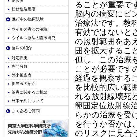
髄膜腫
ることが重要で
転移性脳腫瘍
脳内の病変にピ
進行中の臨床試験
治療法です。教
ウイルス療法の治験
有効ではないと
ウイルス療法の臨床研究
の照射範囲をあ
当科の紹介
囲を拡大するこ
但し、この治療
対応疾患
専門分野
ことが必要ですの
外来担当表
経過を観察する
担当医の紹介
を比較的広い範
治療に関するご相談
れる放射線壊死
外来予約について
範囲定位放射線
よくあるご質問
らかの治療を受
を行うか否かは
のリスクに見合