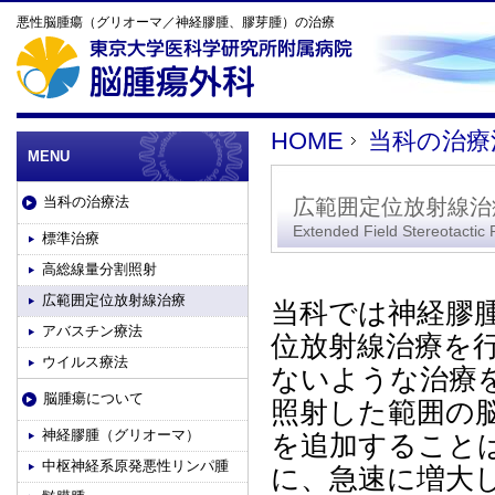
悪性脳腫瘍（グリオーマ／神経膠腫、膠芽腫）の治療
HOME
当科の治療
MENU
当科の治療法
広範囲定位放射線治
Extended Field Stereotactic
標準治療
高総線量分割照射
広範囲定位放射線治療
当科では神経膠
アバスチン療法
位放射線治療を
ウイルス療法
ないような治療
脳腫瘍について
照射した範囲の
神経膠腫（グリオーマ）
を追加すること
中枢神経系原発悪性リンパ腫
に、急速に増大