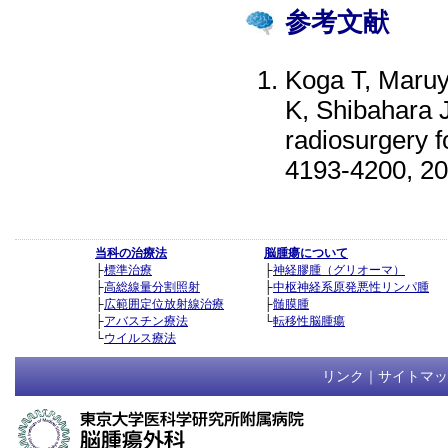
参考文献
Koga T, Maruy
K, Shibahara J
radiosurgery f
4193-4200, 2
当科の治療法
脳腫瘍について
├
標準治療
├
神経膠腫（グリオーマ）
├
高総線量分割照射
├
中枢神経系原発悪性リンパ腫
├
広範囲定位放射線治療
├
髄膜腫
├
アバスチン療法
└
転移性脳腫瘍
└
ウイルス療法
リンク
｜
サイトマッ