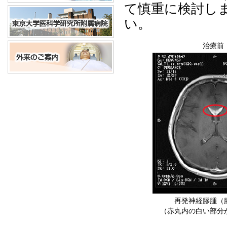
て慎重に検討し
い。
治療前
再発神経膠腫（
（赤丸内の白い部分