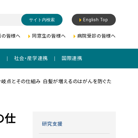
English Top
者の皆様へ
同窓生の皆様へ
病院受診の皆様へ
成
社会・産学連携
国際連携
岐点とその仕組み ――白髪が増えるのはがんを防ぐた
の仕
研究支援