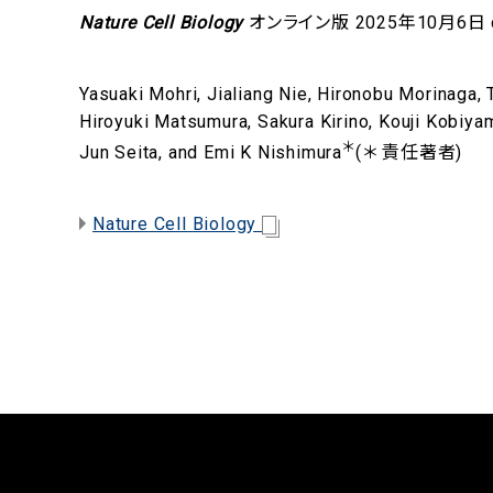
Nature Cell Biology
オンライン版 2025年10月6日 doi:
Yasuaki Mohri, Jialiang Nie, Hironobu Morinaga,
Hiroyuki Matsumura, Sakura Kirino, Kouji Kobiyam
＊
Jun Seita, and Emi K Nishimura
(＊ 責任著者)
Nature Cell Biology