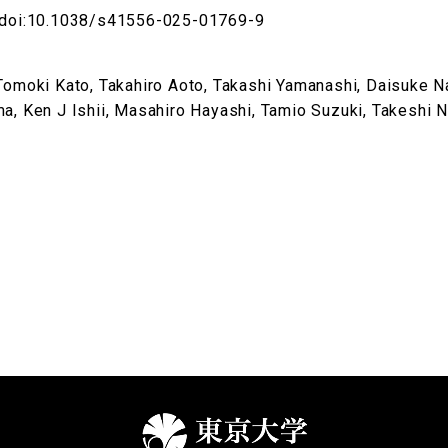
10.1038/s41556-025-01769-9
 Tomoki Kato, Takahiro Aoto, Takashi Yamanashi, Daisuke N
a, Ken J Ishii, Masahiro Hayashi, Tamio Suzuki, Takeshi N