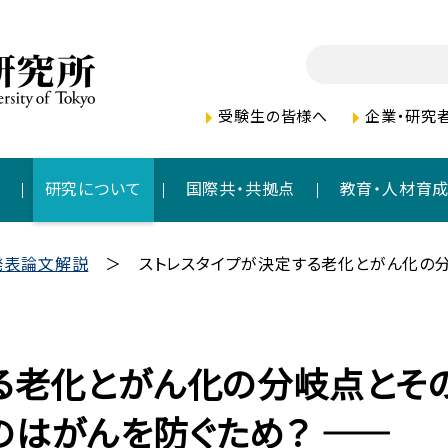
受験生の皆様へ
企業・研究
者
研究について
国際共・共拠点
教育・人材育
発表論文解説
ストレスタイプが決定する老化とがん化の分
る老化とがん化の分岐点とそ
のはがんを防ぐため？ ――