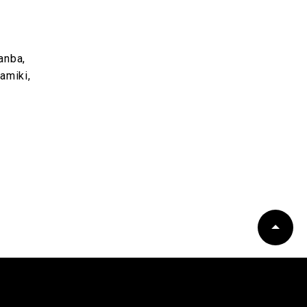
anba,
amiki,