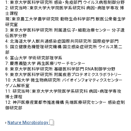
1: 東京大学医科学研究所 感染・免疫部門 ウイルス病態制御分野
2: 研究当時：東京大学大学院医学系研究科 病因・病理学専攻 博
士課程
現：東京農工大学農学研究院 動物生命科学部門 獣医公衆衛生学
研究室
3: 東京大学医科学研究所 附属遺伝子・細胞治療センター 分子遺
伝医学分野
4: 北海道大学人獣共通感染症国際共同研究所 国際疫学部門
5: 国立健康危機管理研究機構 国立感染症研究所 ウイルス第二
部
6: 富山大学 学術研究部理学系
7: 慶應義塾大学 再生医療リサーチセンター
8: 東京大学医科学研究所 基礎医科学部門 RNA制御学分野
9: 東京大学医科学研究所 附属疾患プロテオミクスラボラトリー
10: 大阪大学 微生物病研究所 バイオインフォマティクスセンター
ゲノム解析室
11: 研究当時：東京大学大学院医学系研究科 病因・病理学専攻
博士課程
12: 神戸医療産業都市推進機構 先端医療研究センター 感染症制
御研究部
Nature Microbiology