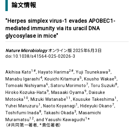
論文情報
"Herpes simplex virus-1 evades APOBEC1-
mediated immunity via its uracil DNA
glycosylase in mice"
Nature Microbiology
オンライン版 2025年6月3日
doi:10.1038/s41564-025-02026-3
1#
2#
3
Akihisa Kato
, Hayato Harima
, Yuji Tsunekawa
,
4
5
5
Manabu Igarashi
, Kouichi Kitamura
, Kousho Wakae
,
6
7
8
Tomoaki Nishiyama
, Satoru Morimoto
, Toru Suzuki
,
9
9
Hiroko Kozuka-Hata
, Masaaki Oyama
, Daisuke
10
11
1
Motooka
, Mizuki Watanabe
, Kousuke Takeshima
,
1
1
7
Yuhei Maruzuru
, Naoto Koyanagi
, Hideyuki Okano
,
8
3
Toshifumi Inada
, Takashi Okada
, Masamichi
12
1
Muramatsu
, and Yasushi Kawaguchi
*
（#共同第一著者, *責任著者）