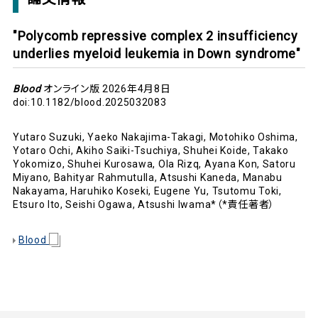
"Polycomb repressive complex 2 insufficiency
underlies myeloid leukemia in Down syndrome"
Blood
オンライン版 2026年4月8日
doi:10.1182/blood.2025032083
Yutaro Suzuki, Yaeko Nakajima-Takagi, Motohiko Oshima,
Yotaro Ochi, Akiho Saiki-Tsuchiya, Shuhei Koide, Takako
Yokomizo, Shuhei Kurosawa, Ola Rizq, Ayana Kon, Satoru
Miyano, Bahityar Rahmutulla, Atsushi Kaneda, Manabu
Nakayama, Haruhiko Koseki, Eugene Yu, Tsutomu Toki,
Etsuro Ito, Seishi Ogawa, Atsushi Iwama*（*責任著者）
Blood