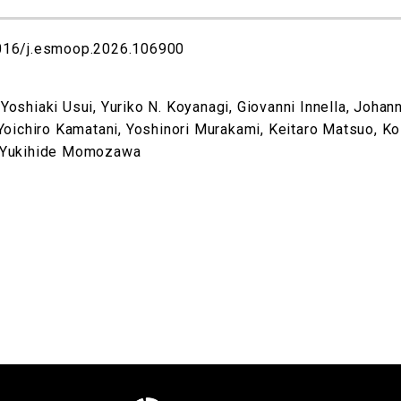
/j.esmoop.2026.106900
oshiaki Usui, Yuriko N. Koyanagi, Giovanni Innella, Johan
Yoichiro Kamatani, Yoshinori Murakami, Keitaro Matsuo, Ko
, Yukihide Momozawa