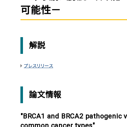
可能性－
解説
プレスリリース
論文情報
"BRCA1 and BRCA2 pathogenic var
common cancer types"