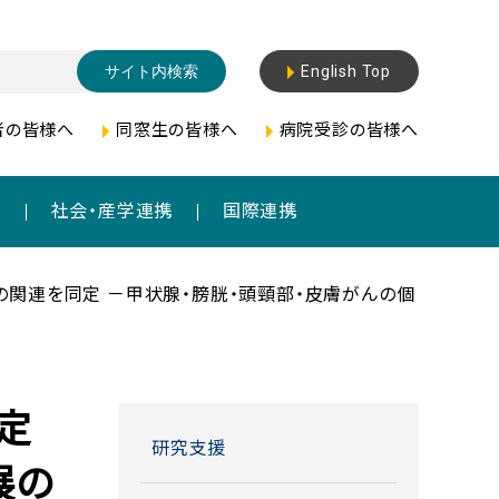
English Top
者の皆様へ
同窓生の皆様へ
病院受診の皆様へ
成
社会・産学連携
国際連携
との関連を同定 －甲状腺・膀胱・頭頸部・皮膚がんの個
定
研究支援
展の