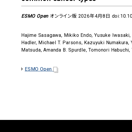
ESMO Open
オンライン版 2026年4月8日 doi:10.1016
Hajime Sasagawa, Mikiko Endo, Yusuke Iwasaki, Y
Hadler, Michael T. Parsons, Kazuyuki Numakura, 
Matsuda, Amanda B. Spurdle, Tomonori Habuchi
ESMO Open