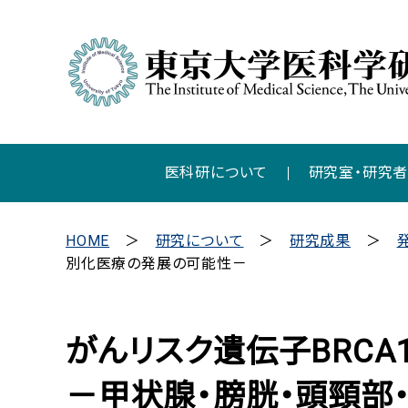
医科研について
研究室・研究
HOME
研究について
研究成果
別化医療の発展の可能性－
がんリスク遺伝子BRCA
－甲状腺・膀胱・頭頸部