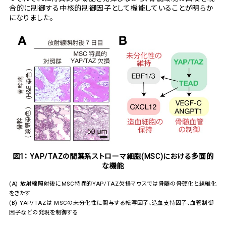
合的に制御する中核的制御因子として機能していることが明らか
になりました。
図1： YAP/TAZの間葉系ストローマ細胞(MSC)における多面的
な機能
(A)
放射線照射後にMSC特異的YAP/TAZ欠損マウスでは骨髄の骨硬化と線維化
をきたす
(B)
YAP/TAZは MSCの未分化性に関与する転写因子、造血支持因子、血管制御
因子などの発現を制御する