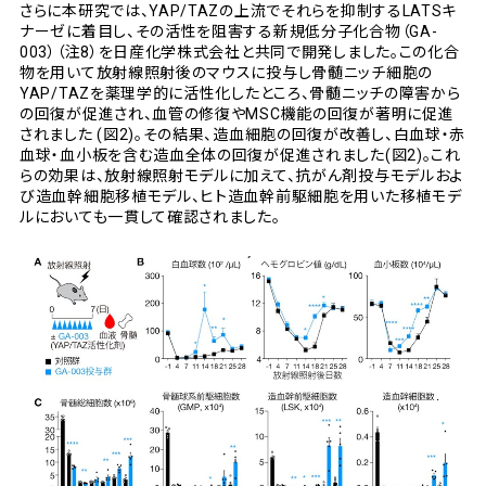
さらに本研究では、YAP/TAZの上流でそれらを抑制するLATSキ
ナーゼに着目し、その活性を阻害する新規低分子化合物（GA-
003）（注8）を日産化学株式会社と共同で開発しました。この化合
物を用いて放射線照射後のマウスに投与し骨髄ニッチ細胞の
YAP/TAZを薬理学的に活性化したところ、骨髄ニッチの障害から
の回復が促進され、血管の修復やMSC機能の回復が著明に促進
されました (図2)。その結果、造血細胞の回復が改善し、白血球・赤
血球・血小板を含む造血全体の回復が促進されました(図2)。これ
らの効果は、放射線照射モデルに加えて、抗がん剤投与モデルおよ
び造血幹細胞移植モデル、ヒト造血幹前駆細胞を用いた移植モデ
ルにおいても一貫して確認されました。