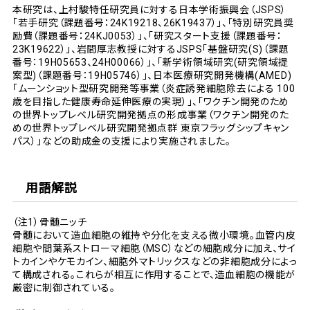
本研究は、上村駿特任研究員に対する日本学術振興会（JSPS）
「若手研究（課題番号：24K19218、26K19437）」、「特別研究員奨
励費（課題番号：24KJ0053）」、「研究スタート支援（課題番号：
23K19622）」、岩間厚志教授に対するJSPS「基盤研究(S)（課題
番号：19H05653、24H00066）」、「新学術領域研究(研究領域提
案型)（課題番号：19H05746）」、日本医療研究開発機構(AMED)
「ムーンショット型研究開発等事業（炎症誘発細胞除去による 100
歳を目指した健康寿命延伸医療の実現）」、「ワクチン開発のため
の世界トップレベル研究開発拠点の形成事業（ワクチン開発のた
めの世界トップレベル研究開発拠点群 東京フラッグシップキャン
パス）」などの助成金の支援により実施されました。
用語解説
（注1）骨髄ニッチ
骨髄において造血細胞の維持や分化を支える微小環境。血管内皮
細胞や間葉系ストローマ細胞（MSC）などの細胞成分に加え、サイ
トカインやケモカイン、細胞外マトリックスなどの非細胞成分によっ
て構成される。これらが相互に作用することで、造血細胞の機能が
厳密に制御されている。