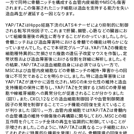
一方で同時に骨髄ニッチを構成する血管内皮細胞やMSCも傷害
されます。この傷害されたニッチ細胞は造血を支持する能力を失い
造血再生が遅延する一因となります。
YAP/TAZはHippo経路下流のLATSキナーゼにより抑制的に制御
される転写共役因子で、これまで肝臓、腸管、心筋などの臓器にお
いて組織傷害後の再生に寄与することがわかっていました。しかし
骨髄ニッチおよび造血障害時における骨髄での機能は明らかにな
っていませんでした。そこで本研究グループは、YAP/TAZの機能を
細胞種特異的に欠損させた複数の遺伝子改変マウスを作製し、定
常状態および造血障害後における役割を詳細に解析しました。そ
の結果、YAP/TAZは造血細胞自身には必須ではない一方で、
MSCおよび血管内皮細胞などの骨髄ニッチの維持・障害からの回
復に不可欠であることを明らかにしました。特に造血障害後には
YAP/TAZが速やかに活性化され、MSCの未分化性の維持と造血
支持機能の保持に寄与し、YAP/TAZを欠損するとMSCの骨芽細
胞や線維芽細胞への異常分化が促進されることが分かりました
（図1）。また、CXCL12などの造血細胞制御因子や血管制御関連
因子の発現を制御することでニッチ機能の回復を支えていること
が判りました（図1）。一方、血管内皮細胞ではYAP/TAZは骨髄内
の血管構造の維持や損傷後の再構築に関与しており、MSCとの相
互作用を介してニッチ全体の再生を協調的に制御していることが
示唆されました。このように、YAP/TAZは異なるニッチ細胞におい
てそれぞれに特異的な機能を発揮しながら、骨髄環境の回復を統