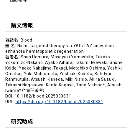
西野泰斗
論文情報
雑誌名：Blood
題 名：Niche-targeted therapy via YAP/TAZ activation
enhances hematopoietic regeneration
著者名：Shun Uemura, Masayuki Yamashita, Takako
Yokomizo-Nakano, Ayako Aihara, Takumi Iwawaki, Shuhei
Koide, Yaeko Nakajima-Takagi, Motohiko Oshima, Yoshiki
Omatsu, Yuki Matsumoto, Yoshiaki Kubota, Bahityar
Rahmutulla, Atsushi Kaneda, Miki Nishio, Akira Suzuki,
Takashi Nagasawa, Kenta Kagaya, Taito Nishino*, Atsushi
Iwama*（*責任著者）
DOI: 10.1182/blood.2025030831
URL:
https://doi.org/10.1182/blood.2025030831
研究助成