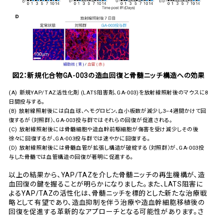
図2：新規化合物GA-003の造血回復と骨髄ニッチ構造への効果
(A)
新規YAP/TAZ活性化剤 (LATS阻害剤、GA-003)を放射線照射後のマウスに8
日間投与する。
(B)
放射線照射後には白血球、ヘモグロビン、血小板数が減少し3–4週間かけて回
復するが（対照群）、GA-003投与群ではそれらの回復が促進される。
(C)
放射線照射後には骨髄細胞や造血幹前駆細胞が傷害を受け減少しその後
徐々に回復するが、GA-003投与群では速やかに回復する。
(D)
放射線照射後には骨髄血管が拡張し構造が破綻する（対照群）が、GA-003投
与した骨髄では血管構造の回復が著明に促進する。
以上の結果から、YAP/TAZを介した骨髄ニッチの再生機構が、造
血回復の鍵を握ることが明らかになりました。また、LATS阻害に
よるYAP/TAZの活性化は、骨髄ニッチを標的とした新たな治療戦
略として有望であり、造血抑制を伴う治療や造血幹細胞移植後の
回復を促進する革新的なアプローチとなる可能性があります。さ