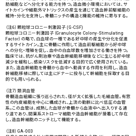
肪細胞などへ分化する能力を持つ。造血微小環境においては、サ
イトカインや細胞外マトリックスの産生を通じて造血幹前駆細胞の
維持・分化を支持し、骨髄ニッチの構造と機能の維持に寄与する。
（注6）顆粒球コロニー刺激因子 (G-CSF)
顆粒球コロニー刺激因子（Granulocyte Colony-Stimulating
Factor）の略で、白血球の一種である好中球の産生や分化を促進
するサイトカイン。主に骨髄に作用して造血前駆細胞から好中球
への分化・増殖を促し、血中の白血球数を増加させる働きを持つ。
臨床では、抗がん剤治療や造血幹細胞移植後などに生じる好中球
減少を緩和し、感染リスクを低減する目的で広く使用されている。
また、造血幹細胞を骨髄から血中へ動員する作用を利用し、造血
幹細胞移植に際しては主にドナーに投与して幹細胞を採取する目
的でも用いられる。
（注7）類洞血管
骨髄造血組織に張り巡らされた、径が太く拡張した毛細血管。有窓
性の内皮細胞を中心に構成され、上流の動脈に比べ低圧の血管
系。この血管は、成熟した血球が骨髄から血液中へ出入りする通
り道であり、間葉系ストローマ細胞や造血幹細胞が接着して存在
し，造血幹細胞のニッチとして機能する。
（注8）GA-003