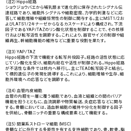
（注2）Hippo経路
ショウジョウバエから哺乳類まで進化的に保存されたシグナル伝
達経路であり、細胞外シグナルや細胞密度、力学的刺激などに応
答して細胞増殖や組織恒常性の制御に関与する。主にMST1/2お
よびLATS1/2キナーゼからなるカスケードにより構成され、下流
因子であるYAP/TAZのリン酸化状態を制御することで、その核移
行および転写活性を調節する。これにより、器官サイズの制御や組
織再生、幹細胞機能の維持などに重要な役割を果たす。
（注3）YAP/TAZ
Hippo経路の下流で機能する転写共役因子。経路の活性状態に応
じてリン酸化を受け、細胞内局在や活性が制御される。Hippo経路
が不活性な条件では核内へ移行し、主にTEAD転写因子と結合し
て標的遺伝子の発現を誘導する。これにより、細胞増殖や生存、細
胞外環境への応答などを調節する。
（注4）血管内皮細胞
血管の内腔を一層に覆う細胞であり、血液と組織との間のバリア
機能を担うとともに、血流調節や物質輸送、炎症応答などに関与
する。骨髄においては、造血幹細胞の維持や分化を制御する因子
を供給し、骨髄ニッチの重要な構成要素として機能する。
（注5）間葉系ストローマ細胞（MSC）
骨髄などに存在する多能性を有する支持細胞であり、骨、軟骨、脂