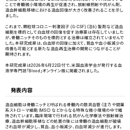
ことで骨髄微小環境の再生が促進され、放射線照射や抗がん剤、
造血幹細胞移植における造血回復が大きく改善されることを示し
ました。
これまで、顆粒球コロニー刺激因子 (G-CSF)（注6) 製剤など造血
細胞を標的として白血球の回復を促す治療薬は存在していました
が、骨髄ニッチそのものを標的とする治療は確立されていませんで
した。本研究成果は、白血球の回復に加えて、貧血や血小板減少の
改善も可能とする新たな造血再生治療の開発につながることが
期待されます。
本研究成果は2026年6月22日付で、米国血液学会が発行する血
液学専門誌「Blood」オンライン版に掲載されました。
発表内容
造血細胞は骨髄ニッチと呼ばれる骨髄内の類洞血管（注7）や間葉
系ストローマ細胞（MSC）などからなる特殊な微小環境の中で維
持されています。臨床現場で行われる抗がん化学療法や放射線治
療、造血幹細胞移植などの処置の後には骨髄の造血細胞が破壊
され血球が減少し、貧血、血小板減少、白血球減少が進行します。