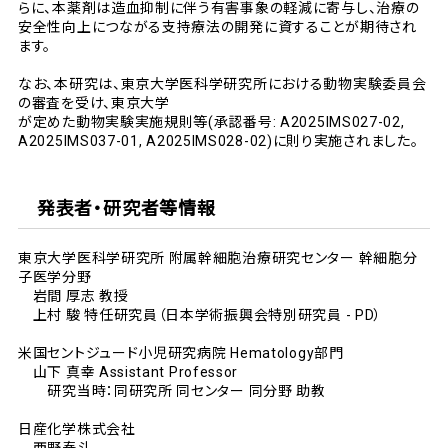
らに、本薬剤は造血抑制に伴う有害事象の軽減に寄与し、治療の
安全性向上につながる支持療法の開発に資することが期待され
ます。
なお、本研究は、東京大学医科学研究所における動物実験委員会
の審査を受け、東京大学
が定めた動物実験実施規則等(承認番号: A2025IMS027-02,
A2025IMS037-01, A2025IMS028-02)に則り実施されました。
発表者・研究者等情報
東京大学医科学研究所 附属幹細胞治療研究センター 幹細胞分
子医学分野
岩間 厚志 教授
上村 駿 特任研究員（日本学術振興会特別研究員 - PD）
米国セントジュード小児研究病院 Hematology部門
山下 真幸 Assistant Professor
研究当時：同研究所 同センター 同分野 助教
日産化学株式会社