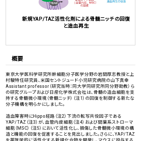
新規YAP/TAZ活性化剤による骨髄ニッチの回復
と造血再生
概要
東京大学医科学研究所幹細胞分子医学分野の岩間厚志教授と上
村駿特任研究員、米国セントジュード小児研究病院の山下真幸
Assistant professor（研究当時：同大学同研究所同分野助教）ら
の研究グループおよび日産化学株式会社は、骨髄の造血細胞を支
持する骨髄微小環境（骨髄ニッチ）（注1）の回復を制御する新たな
分子機構を明らかにしました。
造血障害時にHippo経路（注2）下流の転写共役因子である
YAP/TAZ（注3）が、血管内皮細胞（注4）および間葉系ストローマ
細胞（MSC）（注5）において活性化し、損傷した骨髄微小環境の構
造と機能の回復を促進することを見出しました。さらに、YAP/TAZ
を薬理学的に活性化する新規化合物を開発し、マウスに投与する