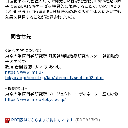
日産化学株式会社と共同で開発した新規化合物。Hippo経路の因
子であるLATSキナーゼを特異的に阻害することで、YAP/TAZの
活性化を強力に誘導する。試験管内のみならず生体内においても
効果を発揮することが確認されている。
問合せ先
〈研究内容について〉
東京大学医科学研究所 附属幹細胞治療研究センター 幹細胞分
子医学分野
教授 岩間 厚志 （いわま あつし）
https://www.ims.u-
tokyo.ac.jp/imsut/jp/lab/stemcell/section02.html
<機関窓口>
東京大学医科学研究所 プロジェクトコーディネーター室（広報）
https://www.ims.u-tokyo.ac.jp/
PDF版はこちらよりご覧になれます
(PDF:937KB)