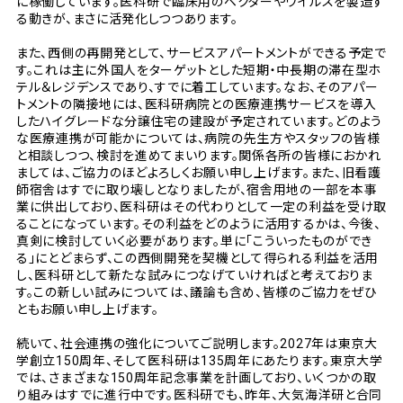
に稼働しています。医科研で臨床用のベクターやウイルスを製造す
る動きが、まさに活発化しつつあります。
また、西側の再開発として、サービスアパートメントができる予定で
す。これは主に外国人をターゲットとした短期・中長期の滞在型ホ
テル＆レジデンスであり、すでに着工しています。なお、そのアパー
トメントの隣接地には、医科研病院との医療連携サービスを導入
したハイグレードな分譲住宅の建設が予定されています。どのよう
な医療連携が可能かについては、病院の先生方やスタッフの皆様
と相談しつつ、検討を進めてまいります。関係各所の皆様におかれ
ましては、ご協力のほどよろしくお願い申し上げます。また、旧看護
師宿舎はすでに取り壊しとなりましたが、宿舎用地の一部を本事
業に供出しており、医科研はその代わりとして一定の利益を受け取
ることになっています。その利益をどのように活用するかは、今後、
真剣に検討していく必要があります。単に「こういったものができ
る」にとどまらず、この西側開発を契機として得られる利益を活用
し、医科研として新たな試みにつなげていければと考えておりま
す。この新しい試みについては、議論も含め、皆様のご協力をぜひ
ともお願い申し上げます。
続いて、社会連携の強化についてご説明します。2027年は東京大
学創立150周年、そして医科研は135周年にあたります。東京大学
では、さまざまな150周年記念事業を計画しており、いくつかの取
り組みはすでに進行中です。医科研でも、昨年、大気海洋研と合同