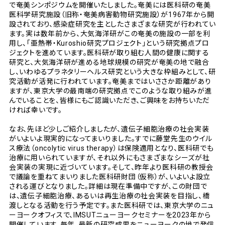
で奄美シンポジウムを開催いたしました。奄美には医科研の奄美
医科学研究施設（旧称・奄美病害動物研究施設）が1967年から開
設されており、感染症研究を主としたさまざまな研究が行われてい
ます。実は数年前から、大気海洋研がこの奄美の施設の一部を利
用し、「亜熱帯・Kuroshio研究プロジェクト」という研究拠点プロ
ジェクトを進めています。医科研が取り組む人間の健康に関する
研究と、大気海洋研が進める地球規模の研究が奄美の地で融合
し、いわゆるプラネタリーヘルス研究という大きな枠組みとして、研
究活動が活発に行われています。奄美まではいささか距離があり
ますが、東京大学の最南端の研究拠点でこのような取り組みが進
んでいることを、皆様にもご認識いただき、ご興味をお持ちいただ
ければ幸いです。
なお、先ほど少しご紹介しましたが、遺伝子細胞治療の社会実装
がいよいよ現実的になってまいりました。すでに藤堂先生のウイル
ス療法（oncolytic virus therapy）は保険適用となり、医科研でも
治療に用いられていますが、それ以外にもさまざまなシーズが社
会実装の実現に近づいています。そして、昨年より医科研の教授会
で議論を重ねてまいりました医科研財団（仮称）が、いよいよ設立
される運びとなりました。詳細は現在準備中ですが、この財団で
は、遺伝子細胞治療、あるいは再生治療の社会実装を目指し、橋
渡しとなる活動を行う予定です。また医科研では、東京大学のニュ
ーヨークオフィスで、IMSUTニューヨークセミナーを2023年から
開催しています。毎年、最新の研究成果をニューヨークの地で発信