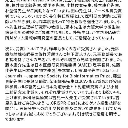
先生、Kavian-Tessler, Niloufar先生、小檜山康司先生、後藤覚先
生、福井竜太郎先生、愛甲丞先生、小林俊寛先生、藤本康介先生、
朴聖俊先生がご異動となっています。田中先生は、ノーベル賞受賞
者でいらっしゃいますが、長年特任教授として医科研の活動にご貢
献いただきました。昨年度をもって特任教授を退任されました。小
林先生は生理学研究所の教授に、藤本先生は大阪大学の微生物
病研究所の教授にご昇進されました。 朴先生は、かずさDNA研究
所AIゲノム情報学研究室の室長として、ご活躍なさっています。
次に、受賞についてです。昨年も多くの方が受賞されました。元診
療放射線技師長の佐竹芳朗さんと井下富夫さん、元事務部長であ
る髙橋良了さんの三名が、それぞれ瑞宝双光章を叙勲されました。
藤本康介先生は日本医療研究開発機構（AMED）理事長賞、佐藤
佳先生は日本微生物学連盟「野本賞」、伊東潤平先生はOxford
Journals - Japanese Society for Bioinformatics Prize、藤堂
具紀先生は長與又郎賞、柴田龍弘先生はJCA-永山賞および安田
医学賞、植松智先生は日本免疫学会ヒト免疫研究賞および小島
三郎記念文化賞を、それぞれ受賞されています。心よりお祝い申し
上げます。医科研奨励賞は吉見一人先生が受賞されています。吉
見先生はご存知のように、CRISPR-Cas3によるゲノム編集技術を
開発し、医療分野への応用や技術普及において成果を上げていら
っしゃいます。誠におめでとうございます。引き続きご活躍を期待し
ております。