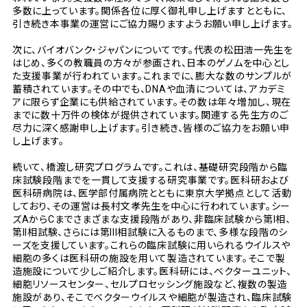
多数に上っています。関係各位に厚く御礼申し上げますとともに、
引き続き本事業の運営にご協力賜りますようお願い申し上げます。
次に、バイオバンク・ジャパンについてです。代表の松田浩一先生を
はじめ、多くの教職員の方々が参画され、日本のゲノムを中心とし
た支援事業が行われています。これまでに、膨大な数のサンプルが
蓄積されています。その中でも、DNAや血清については、アカデミ
アに限らず企業にも供給されています。その数は年々増加し、現在
までに数十万件の検体が提供されています。関連する先生方のご
尽力に深く感謝申し上げます。引き続き、皆様のご協力をお願い申
し上げます。
続いて、橋渡し研究プログラムです。これは、基礎研究段階から臨
床試験段階までを一貫して支援する研究事業です。医科研および
医科研病院は、医学部付属病院とともに東京大学拠点として活動
しており、その運営は長村文孝先生を中心に行われています。シー
ズAからCまでさまざまな支援段階があり、非臨床試験から第I相、
第II相試験、さらには第III相試験に入るものまで、多様な段階のシ
ーズを支援しています。これらの臨床試験に用いられるウイルスや
細胞の多くは医科研の施設を用いて製造されています。そこで製
造施設について少しご紹介します。医科研には、ベクターユニット、
細胞リソースセンター、セルプロセッシング施設など、複数の製造
施設があり、そこでベクターウイルスや細胞が製造され、臨床試験