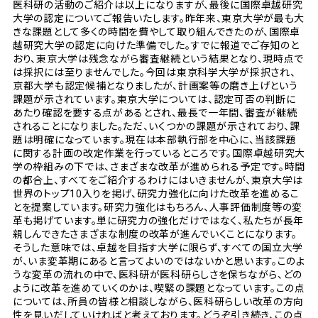
医科研の活動のご紹介は以上になりますが、最後に国際卓越研究
大学の認定についてご報告いたします。昨年来、東京大学が最も大
きな課題として多くの時間を費やして取り組んできたのが、国際卓
越研究大学の認定に向けた準備でした。すでに報道でご存知のと
おり、東京大学は残念ながら審査継続という結果となり、現時点で
は採択には至りませんでした。今回は東京科学大学が採択され、
京都大学も認定候補となりましたが、計画案等の磨き上げという
課題が示されています。東京大学については、認定可否の判断に
あたり確認を要する点があるとされ、最長で一年間、審査が継続
されることになりました。ただ、いくつかの課題が示されており、課
題は明確になっています。現在は本部執行部を中心に、当該課題
に関する計画の改定作業を行っているところです。国際卓越研究大
学の枠組みの下では、さまざまな改革が進められる予定です。時間
の都合上、すべてをご紹介するわけにはいきませんが、東京大学は
世界のトップ10入りを掲げ、研究力強化に向けた改革を進めるこ
とを提案しています。研究力強化はもちろん、人事評価制度等の変
革も掲げています。単に研究力の強化だけではなく、私たちが長年
親しんできたさまざまな制度の改革が進んでいくことになります。
そうした意味では、卓越を目指す大学に限らず、すべての国立大学
が、いま変革期にあると言ってよいのではないかと思います。このよ
うな変革の流れの中で、医科研が医科研らしさを保ちながら、どの
ように改革を進めていくのかは、喫緊の課題となっています。この点
については、所員の皆様と相談しながら、医科研らしい改革の方向
性を見いだしていければと考えております。どうぞ引き続き、この点