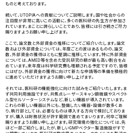
ものと考えております。
続いて、UTOPIAへの貢献についてご説明します。国や社会からの
注目度が非常に高いこの活動に、多くの医科研の先生方が参加さ
れています。まことに誇らしいことであり、皆様には引き続きご尽力
賜りますようお願い申し上げます。
ここで、論文数と外部資金の推移についてご紹介いたします。論文
数および外部資金については、年度ごとの波はあるものの、論文
数、外部資金の獲得はともに堅調に推移しています。特に外部資金
については、AMED等を含めた受託研究の額が最も高い割合を占
めています。来年度は科学研究費も増額される予定ですので、皆様
にはぜひ、外部資金の獲得に向けて新たな申請等の準備を積極的
に進めていただけますようお願い申し上げます。
それでは、医科研の機能強化に向けた試みをご紹介いたします。ま
ず共同利用施設ですが、共焦点レーザースキャン顕微鏡やスペクト
ル型セルソーターシステムなど、新しい機器が導入されています。
これらの新しい機器以外にも、整備したい機器・設備が数多くあ
り、執行部としては、必要なものは導入する方向で検討しておりま
すが、購入は財務状況が許す範囲で進めてまいります。何卒ご理解
賜りますようお願い申し上げます。研究環境の強化については、先
ほど一部ご紹介しましたが、新しいGMPベクター製造施設がすで