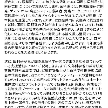
続きまして、医科研において核となる活動である国際共同利用・共
同研究拠点についてお話いたします。医科研には、先端医療研究開
発、ゲノム・がん・疾患システム、感染症・免疫という三つのコア研
究領域を中心としたさまざまなセンターがあり、これらが連携して
本拠点を運営しています。2018年に国際共同研究拠点に認定され
て以降、国際共同研究の活動がますます盛んになっています。昨年
度は医科研が支援する共同研究が百件を超え、活動はさらに活発
化しています。その結果として発表される論文数も堅調です。この
活動には数多くの教職員の皆様にご尽力いただいており、川口寧
副所長をはじめ関係各位に、心より感謝申し上げます。今年度も多
数の申請があると伺っておりますので、本活動が引き続き活発に行
われることを大変喜ばしく存じます。
次に、医科研が我が国の生命科学研究のさまざまな分野で行って
いる支援活動についてご説明します。まず、文部科学省の学術研究
支援基盤形成事業では、武川睦寛先生が生命科学連携推進協議
会の代表を務め、四つのコアとなるプラットフォームの活動を率い
ていらっしゃいます。この四つのプラットフォームのうち、コホート・
生体試料支援プラットフォームでは醍醐弥太郎先生が、先端モデ
ル動物支援プラットフォームでは武川先生が代表を務められてお
り、医科研が中心となって活動していることがお分かりいただける
と思います。さらに、学術研究基盤支援室では、武川先生をはじめ
井上純一郎先生、その他多くの先生方のご協力のもと、運営が行
われています。支援数は極めて多く、成果として得られる論文数も