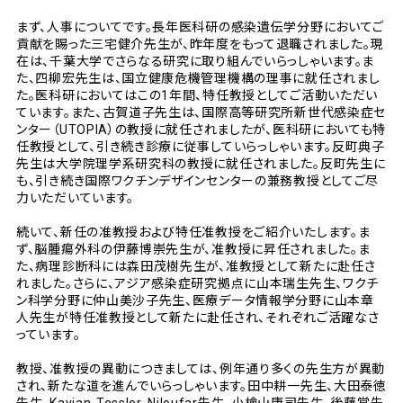
まず、人事についてです。長年医科研の感染遺伝学分野においてご
貢献を賜った三宅健介先生が、昨年度をもって退職されました。現
在は、千葉大学でさらなる研究に取り組んでいらっしゃいます。ま
た、四柳宏先生は、国立健康危機管理機構の理事に就任されまし
た。医科研においてはこの1年間、特任教授としてご活動いただい
ています。また、古賀道子先生は、国際高等研究所新世代感染症セ
ンター（UTOPIA）の教授に就任されましたが、医科研においても特
任教授として、引き続き診療に従事していらっしゃいます。反町典子
先生は大学院理学系研究科の教授に就任されました。反町先生に
も、引き続き国際ワクチンデザインセンターの兼務教授としてご尽
力いただいています。
続いて、新任の准教授および特任准教授をご紹介いたします。ま
ず、脳腫瘍外科の伊藤博崇先生が、准教授に昇任されました。ま
た、病理診断科には森田茂樹先生が、准教授として新たに赴任さ
れました。さらに、アジア感染症研究拠点に山本瑞生先生、ワクチ
ン科学分野に仲山美沙子先生、医療データ情報学分野に山本章
人先生が特任准教授として新たに赴任され、それぞれご活躍なさ
っています。
教授、准教授の異動につきましては、例年通り多くの先生方が異動
され、新たな道を進んでいらっしゃいます。田中耕一先生、大田泰徳