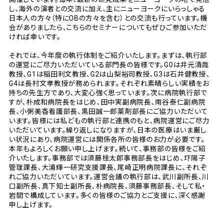
し、海外の演者との交流に加え、主にニューヨークにいらっしゃる
日本人の方々（特にOBの方々を含む）との交流も行っています。機
会がありましたら、こちらのセミナーについてもぜひご参加いただ
ければ幸いです。
それでは、今年度の執行体制をご紹介いたします。まずは、執行部
の運営にご尽力いただいている部門長の皆様です。G0は井元清哉
教授、G1は稲田利文教授、G2は山梨裕司教授、G3は石井健教授、
G4は長村文孝教授が務められます。それぞれ素晴らしい実績をお
持ちの先生方であり、大変心強く思っています。次に病院執行部で
すが、朴成和病院長をはじめ、田中実副病院長、南谷泰仁副病院
長、小粥美香看護部長、黒田誠一郎薬剤部長にご協力いただいて
います。皆様には私どもの執行部と連携のもと、病院運営にご尽力
いただいています。繰り返しになりますが、日本の医療はいま厳し
い状況にあり、病院運営には関係各所の皆様のお力が必要です。
本年もよろしくお願い申し上げます。続いて、事務部の皆様をご紹
介いたします。事務部では須藤桂太郎事務部長をはじめ、圷陽子
管理課長、大浦輝一研究支援課長、尾崎正明病院課長に、それぞ
れご協力いただいています。運営会議の執行部は、武川副所長、川
口副所長、真下知士副所長、朴病院長、須藤事務部長、そして私・
岩間で構成しています。多くの皆様のご協力とご支援に、深く感謝
申し上げます。