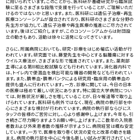
に用いられています。このことから、医科研が基礎研究から臨床試
験に至るさまざまな段階で支援を行っていることが、ご理解いただ
けるのではないかと思います。また、医科研には遺伝子治療・再生
医療コンソーシアムが設立されており、医科研のさまざまな分野の
先生方が協力して、遺伝子治療や再生医療の推進にご尽力されて
います。後ほどご紹介しますが、このコンソーシアムからは財団設
立の動きもあり、活動は徐々に活発になってきています。
さらに、附属病院においても、研究・診療をはじめ幅広い活動が行
われています。研究面では、藤堂先生を中心とする脳腫瘍に対する
ウイルス療法が、さまざまな形で推進されています。また、薬剤部
主導による第III相比較試験なども行われています。消化器内科で
は、トイレ内で便潜血を検出可能な機器の開発なども行われてい
ます。また、臍帯血・臍帯バンクによる研究用・臨床用の臍帯血の
提供も盛んに行われています。一方、診療に関しては、今日の日本
の医療は極めて厳しい状況にあります。特に国立大学病院につい
ては、財務状況が厳しさを増していることが、日々報道等で取り上
げられています。医科研も例外ではなく、現在、病院の執行部を中
心にさまざまな検討が行われています。病院の執行部ならびにス
タッフの皆様のご苦労に対し、心より感謝申し上げます。今年も、引
き続きご尽力賜りますようお願い申し上げます。ここ数年の入院患
者数および外来患者数の推移が示すように、病院経営は概ね安定
しています。一方で、医療を取り巻く状況の変化と改革の動きを踏
まえ、病院の執行部を中心に今後も新しい試みが実行されていく