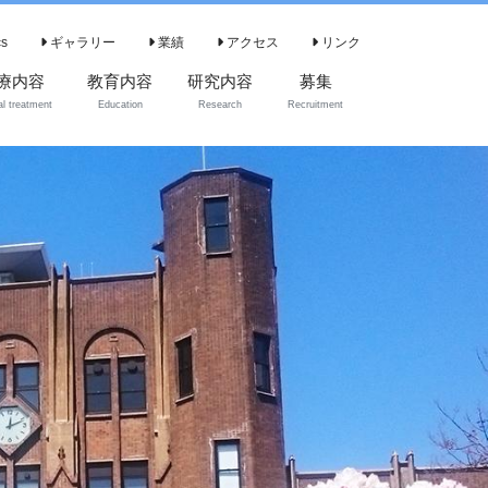
cs
ギャラリー
業績
アクセス
リンク
療内容
教育内容
研究内容
募集
l treatment
Education
Research
Recruitment