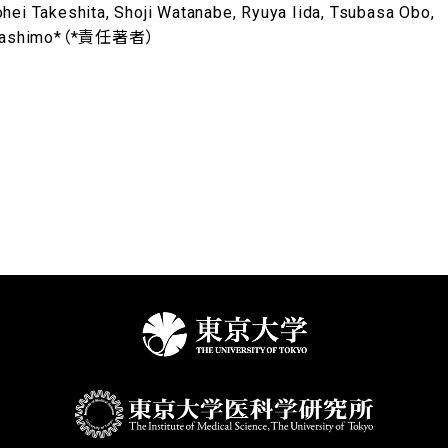
ohei Takeshita, Shoji Watanabe, Ryuya Iida, Tsubasa Obo,
ji Mashimo*（*責任著者）