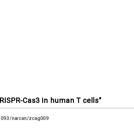
CRISPR‑Cas3 in human T cells"
93/narcan/zcag009