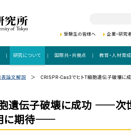
受験生の皆様へ
企業・研究
者
研究について
国際共・共拠点
教育・人材育
発表論文解説
CRISPR-Cas3でヒトT細胞遺伝子破壊に成
トT細胞遺伝子破壊に成功 ――次
応用に期待――