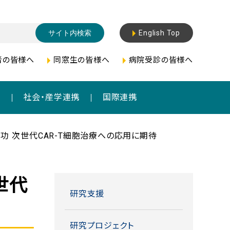
English Top
者の皆様へ
同窓生の皆様へ
病院受診の皆様へ
成
社会・産学連携
国際連携
功 ――次世代CAR-T細胞治療への応用に期待――
世代
研究支援
研究プロジェクト