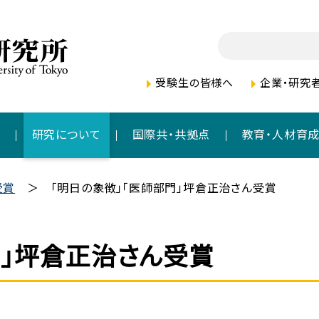
受験生の皆様へ
企業・研究
者
研究について
国際共・共拠点
教育・人材育
受賞
「明日の象徴」「医師部門」坪倉正治さん受賞
門」坪倉正治さん受賞