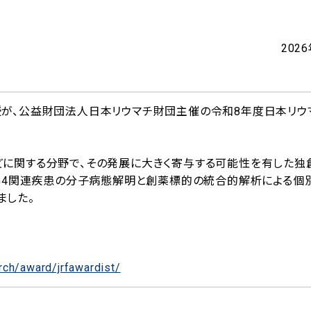
202
授が、公益財団法人日本リウマチ財団主催の令和8年度日本リウ
どに関する分野で、その発展に大きく寄与する可能性を有した独
gG4関連疾患の分子病態解明と創薬標的の統合的解析による個
ました。
arch/award/jrfawardist/