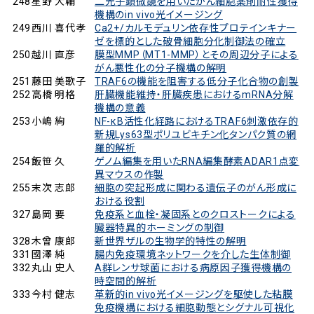
248
星野 大輔
二光子顕微鏡を用いたがん細胞薬剤耐性獲得
機構のin vivo光イメージング
249
西川 喜代孝
Ca2+/カルモデュリン依存性プロテインキナー
ゼを標的とした破骨細胞分化制御法の確立
250
越川 直彦
膜型MMP（MT1-MMP）とその周辺分子による
がん悪性化の分子機構の解明
251
藤田 美歌子
TRAF6の機能を阻害する低分子化合物の創製
252
高橋 明格
肝臓機能維持・肝臓疾患におけるmRNA分解
機構の意義
253
小嶋 絢
NF-κB活性化経路におけるTRAF6刺激依存的
新規Lys63型ポリユビキチン化タンパク質の網
羅的解析
254
飯笹 久
ゲノム編集を用いたRNA編集酵素ADAR1点変
異マウスの作製
255
末次 志郎
細胞の突起形成に関わる遺伝子のがん形成に
おける役割
327
島岡 要
免疫系と血栓・凝固系とのクロストークによる
臓器特異的ホーミングの制御
328
木曾 康郎
新世界ザルの生物学的特性の解明
331
國澤 純
腸内免疫環境ネットワークを介した生体制御
332
丸山 史人
A群レンサ球菌における病原因子獲得機構の
時空間的解析
333
今村 健志
革新的in vivo光イメージングを駆使した粘膜
免疫機構における細胞動態とシグナル可視化