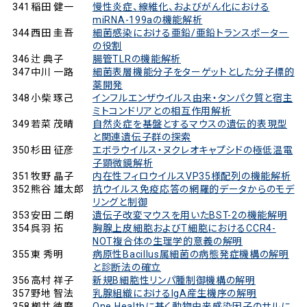
341
稲田 健一
慢性炎症、線維化、およびがん化における
miRNA-199aの機能解析
344
西田 圭吾
細菌感染における亜鉛/亜鉛トランスポーター
の役割
346
辻 典子
腸管TLRの機能解析
347
中川 一路
細菌表層機能分子をターゲットとした分子標的
薬開発
348
小柴 琢己
インフルエンザウイルス由来・タンパク質と宿主
ミトコンドリアとの相互作用解析
349
若菜 茂晴
自然炎症を基盤とするマウスの遺伝的表現型
と関連遺伝子群の探索
350
杉田 征彦
エボラウイルス・ヌクレオキャプシドの極低温電
子顕微鏡解析
351
牧野 晶子
内在性フィロウイルスVP35様配列の機能解析
352
熊谷 雄太郎
抗ウイルス免疫応答の網羅的データからのモデ
リングと制御
353
安田 二朗
遺伝子改変マウスを用いたBST-2の機能解明
354
呉羽 拓
胸腺上皮細胞およびT細胞におけるCCR4-
NOT複合体の生理学的意義の解明
355
東 秀明
病原性Bacillus属細菌の病態発症機構の解明
と診断法の確立
356
高村 祥子
新規B細胞性リンパ腫制御機構の解明
357
野地 智法
乳腺組織におけるIgA産生機序の解明
358
栁井 徳磨
One Healthに基く動物由来感染因子のサルに