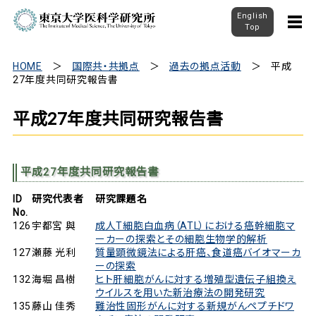
English
Top
HOME
国際共・共拠点
過去の拠点活動
平成
27年度共同研究報告書
平成27年度共同研究報告書
平成27年度共同研究報告書
ID
研究代表者
研究課題名
No.
126
宇都宮 與
成人T細胞白血病（ATL）における癌幹細胞マ
ーカーの探索とその細胞生物学的解析
127
瀬藤 光利
質量顕微鏡法による肝癌、食道癌バイオマーカ
ーの探索
132
海堀 昌樹
ヒト肝細胞がんに対する増殖型遺伝子組換え
ウイルスを用いた新治療法の開発研究
135
藤山 佳秀
難治性固形がんに対する新規がんペプチドワ