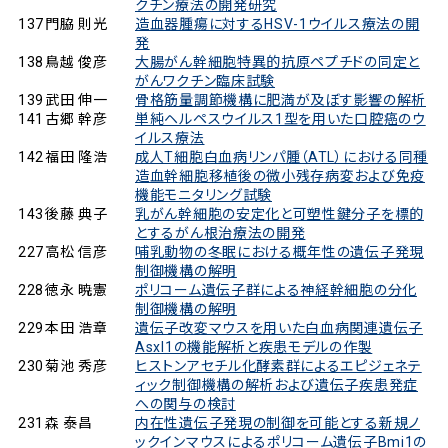
クチン療法の開発研究
137
門脇 則光
造血器腫瘍に対するHSV-1ウイルス療法の開
発
138
鳥越 俊彦
大腸がん幹細胞特異的抗原ペプチドの同定と
がんワクチン臨床試験
139
武田 伸一
骨格筋量調節機構に肥満が及ぼす影響の解析
141
古郷 幹彦
単純ヘルペスウイルス1型を用いた口腔癌のウ
イルス療法
142
福田 隆浩
成人T細胞白血病リンパ腫（ATL）における同種
造血幹細胞移植後の微小残存病変および免疫
機能モニタリング試験
143
後藤 典子
乳がん幹細胞の安定化と可塑性鍵分子を標的
とするがん根治療法の開発
227
高松 信彦
哺乳動物の冬眠における概年性の遺伝子発現
制御機構の解明
228
徳永 暁憲
ポリコーム遺伝子群による神経幹細胞の分化
制御機構の解明
229
本田 浩章
遺伝子改変マウスを用いた白血病関連遺伝子
Asxl1の機能解析と疾患モデルの作製
230
菊池 秀彦
ヒストンアセチル化酵素群によるエピジェネテ
ィック制御機構の解析および遺伝子疾患発症
への関与の検討
231
森 泰昌
内在性遺伝子発現の制御を可能とする新規ノ
ックインマウスによるポリコーム遺伝子Bmi1の