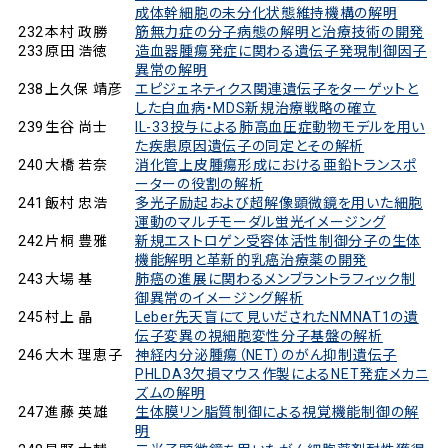
成体幹細胞の未分化状態維持機構の解明
232
本村 政勝
筋無力症の分子病態の解明と治療技術の開発
233
原田 浩徳
造血器腫瘍発症に関わる遺伝子発現制御因子
異常の解明
238
上久保 靖彦
エピジェネティクス関連遺伝子をターゲットと
した白血病・MDS新規治療戦略の確立
239
生谷 尚士
IL-33投与による肺高血圧症動物モデルを用い
た疾患原因遺伝子の同定とその解析
240
大橋 若奈
消化管上皮腫瘍形成における亜鉛トランスポ
ーターの役割の解析
241
飯村 忠浩
多光子励起および超解像顕微鏡を用いた細胞
運動のマルチモーダル蛍光イメージング
242
片桐 豊雅
新規エストロゲン受容体活性制御分子の生体
機能解明と革新的乳癌治療薬の開発
243
大場 基
肺癌の進展に関わるメンブラントラフィック制
御異常のイメージング解析
245
村上 晶
Leber先天盲にて見いだされたNMNAT1の遺
伝子変異の視細胞変性分子基盤の解析
246
大木 理恵子
神経内分泌腫瘍（NET）のがん抑制遺伝子
PHLDA3欠損マウス作製によるNET発症メカニ
ズムの解明
247
進藤 英雄
生体膜リン脂質制御による視覚機能制御の解
明