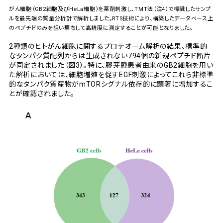
がん細胞（GB2細胞及びHeLa細胞）を薬剤刺激し、TMT法（注4）で標識したサンプ
ルを最先端の質量分析計で解析しました。RTS技術により、構築したデータベース上
のペプチドのみを狙い撃ちして高精度に測定することが可能となりました。
2種類のヒトがん細胞に関するプロテオーム解析の結果、標準的
なタンパク質配列からは生成されない794個の新規ペプチド断片
が同定されました（図3）。特に、膠芽腫患者由来のGB2細胞を用い
た解析においては、細胞増殖を促すEGF刺激によってこれら非標準
的なタンパク質産物がmTORシグナル依存的に顕著に増加するこ
とが確認されました。