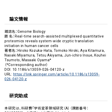
論文情報
雑誌名：Genome Biology
題 名：Real-time search-assisted multiplexed quantitative
proteomics reveals system-wide cryptic translation
initiation in human cancer cells
著者名：Hiroko Kozuka-Hata, Tomoko Hiroki, Aya Kitamura,
Naoaki Miyamura, Tetsu Akiyama, Jun-ichiro Inoue, Kouhei
Tsumoto, Masaaki Oyama*
（*Corresponding author）
DOI: 10.1186/s13059-026-04120-z
URL:
https://link.springer.com/article/10.1186/s13059-
026-04120-z
研究助成
本研究は、科研費「学術変革領域研究（A）（課題番号：