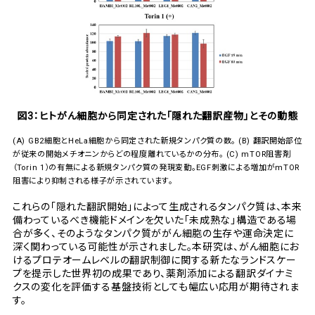
図3：ヒトがん細胞から同定された「隠れた翻訳産物」とその動態
(A) GB2細胞とHeLa細胞から同定された新規タンパク質の数。 (B) 翻訳開始部位
が従来の開始メチオニンからどの程度離れているかの分布。 (C) mTOR阻害剤
（Torin 1）の有無による新規タンパク質の発現変動。EGF刺激による増加がmTOR
阻害により抑制される様子が示されています。
これらの「隠れた翻訳開始」によって生成されるタンパク質は、本来
備わっているべき機能ドメインを欠いた「未成熟な」構造である場
合が多く、そのようなタンパク質ががん細胞の生存や運命決定に
深く関わっている可能性が示されました。本研究は、がん細胞にお
けるプロテオームレベルの翻訳制御に関する新たなランドスケー
プを提示した世界初の成果であり、薬剤添加による翻訳ダイナミ
クスの変化を評価する基盤技術としても幅広い応用が期待されま
す。