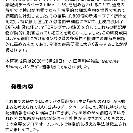
酸配列データベース（dMet-TPS）を組み合わせることで、通常の
解析では検出が困難である非標準的な翻訳産物を世界で初めて
網羅的に計測しました。その結果、約800個の新規ペプチド断片を
同定し、特に膠芽腫（注2）患者由来細胞において、上皮成長因子
EGFの刺激に伴い、mTORシグナル（注3）を介してこれらの翻訳産
物が動的に制御されていることを明らかにしました。この研究成果
は、がん細胞におけるタンパク質の多様性と複雑性の理解を飛躍
的に高めるものであり、今後の疾患研究に大きく寄与することが期
待されます。
本研究成果は2026年5月28日付で、国際科学雑誌「
Genome
Biology
」オンライン速報版に掲載されました。
発表内容
これまでの研究では、タンパク質翻訳は主に「最初のAUG」から始
まると考えられており、公共のデータベースもこの規則に基づいた
配列情報を中心に構築されてきました。実際のがん細胞内ではそ
れ以外の場所から翻訳が始まる可能性が示唆されていたものの、
その全容をプロテオームレベルで包括的に捉える手法は確立され
ていませんでした。