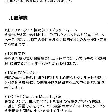
21H05280）」の支援により実施されました。
用語解説
（注1）リアルタイム検索（RTS）プラットフォーム
質量分析装置での測定中に、取得したスペクトルを即座にデータ
ベースと照合し、特定の条件を満たす標的イオンのみを検出・定量
する技術です。
（注2）膠芽腫
最も悪性度が高い脳腫瘍の1つ。本研究では、患者由来の「GB2細
胞」に関するプロテオーム解析が行われました。
（注3）mTORシグナル
細胞の成長、増殖、代謝を制御する中心的なシグナル伝達経路。タ
ンパク質合成（翻訳）の開始段階を制御する上で中心的な役割を
果たします。
（注4）TMT（Tandem Mass Tag）法
異なるサンプル由来のペプチドを個別の質量タグで各々標識し、
一括して質量分析を行うことで、複数のサンプルにおけるタンパク
質発現量を同時に比較・定量する手法です。