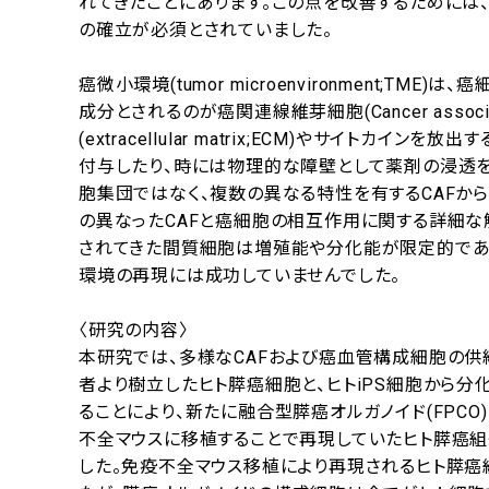
れてきたことにあります。この点を改善するためには
の確立が必須とされていました。
癌微小環境(tumor microenvironment;
成分とされるのが癌関連線維芽細胞(Cancer associa
(extracellular matrix;ECM)やサイ
付与したり、時には物理的な障壁として薬剤の浸透を
胞集団ではなく、複数の異なる特性を有するCAFか
の異なったCAFと癌細胞の相互作用に関する詳細な
されてきた間質細胞は増殖能や分化能が限定的であっ
環境の再現には成功していませんでした。
〈研究の内容〉
本研究では、多様なCAFおよび癌血管構成細胞の供給
者より樹立したヒト膵癌細胞と、ヒトiPS細胞から
ることにより、新たに融合型膵癌オルガノイド(FPC
不全マウスに移植することで再現していたヒト膵癌組織を
した。免疫不全マウス移植により再現されるヒト膵