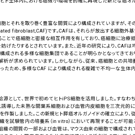
、ヒト生体内における癌微小環境を的確に再現した新たな癌オ
TME)は、癌細胞とそれを取り巻く豊富な間質により構成されていますが、
ted fibroblast;CAF)です。CAFは、それらが放出する細胞外
トカインを放出することで癌細胞と密接な相互作用を有しており、癌細胞に治
妨げたりするとされています。また、近年の研究により、CAFは
ら構成される多様な細胞集団であることが明らかとなってきてお
解析が求められています。しかしながら、従来、癌細胞との共培
たため、多様なCAF により構成される複雑で不均一な生体
源として、世界で初めてヒトiPS細胞を活用しました。すなわ
分化誘導した未熟な間葉系細胞および血管内皮細胞を三次元的
O)を作製しました。この新規ヒト膵癌オルガノイドの確立により、
試験管内の培養系（in vitro）において再現することが可能
癌組織の間質の一部および血管は、マウス由来の細胞で構成され