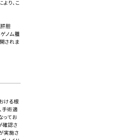
により、こ
（肝胆
床ゲノム腫
公開されま
おける根
、手術適
なってお
が確認さ
が実施さ