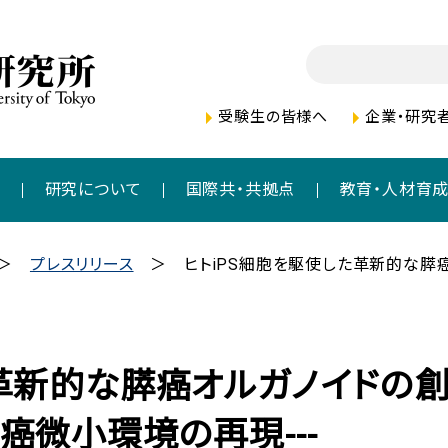
受験生の皆様へ
企業・研究
者
研究について
国際共・共拠点
教育・人材育
プレスリリース
ヒトiPS細胞を駆使した革新的な膵
革新的な膵癌オルガノイドの創出
癌微小環境の再現---