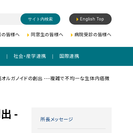
English Top
者の皆様へ
同窓生の皆様へ
病院受診の皆様へ
成
社会・産学連携
国際連携
癌オルガノイドの創出 ---複雑で不均一な生体内癌微
 -
所長メッセージ