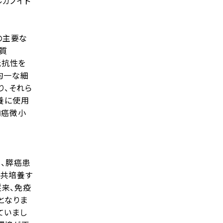
ルガノイド
その主要な
基質
療抵抗性を
均一な細
り、それら
養に使用
内癌微小
ち、膵癌患
に共培養す
従来、免疫
となりま
ていまし