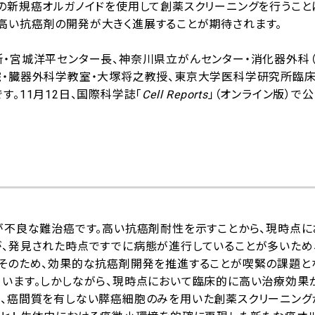
の新規癌オルガノイドを使用して創薬スクリーニングを行うこと
高い抗癌剤の開発が大きく進展することが期待されます。
・宮城洋平センター長、神奈川県立がんセンター・消化器外科
院・臓器外科学教室・大塚将之教授、東京大学医科学研究所臨
。11月12日、国際科学誌「
Cell Reports
」（オンライン版）で
が不良な難治癌です。高い抗癌剤耐性を示すことから、現時点に
が、発見された時点ですでに病態が進行していることが多いため
。そのため、効果的な抗癌剤開発を推進することが喫緊の課題と
ています。しかしながら、現時点において臨床的に高い治療効果
は、癌間質を有しない膵癌細胞のみを用いた創薬スクリーニング