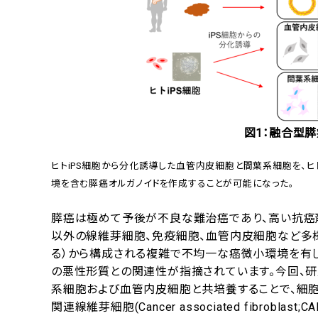
図1：融合型膵
ヒトiPS細胞から分化誘導した血管内皮細胞と間葉系細胞を、
境を含む膵癌オルガノイドを作成することが可能になった。
膵癌は極めて予後が不良な難治癌であり、高い抗癌
以外の線維芽細胞、免疫細胞、血管内皮細胞など多
る）から構成される複雑で不均一な癌微小環境を有し
の悪性形質との関連性が指摘されています。今回、研
系細胞および血管内皮細胞と共培養することで、細
関連線維芽細胞(Cancer associated fibr