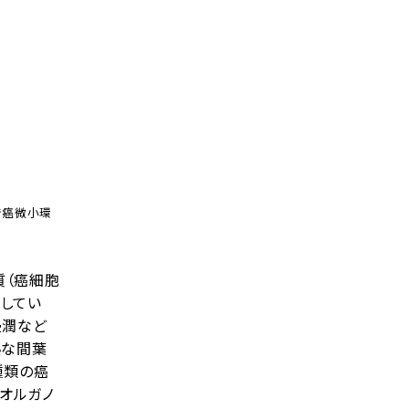
で癌微小環
質（癌細胞
してい
浸潤など
熟な間葉
種類の癌
癌オルガノ