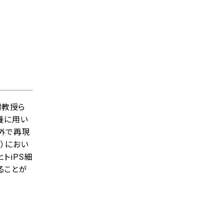
樹教授ら
養に用い
生体外で再現
）におい
トiPS細
ることが