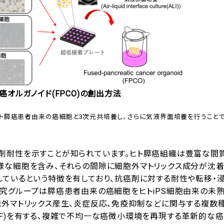
癌オルガノイド(FPCO)の創出方法
ヒト膵癌患者由来の癌細胞と3次元共培養し、さらに気液界面培養を行うこと
剤耐性を示すことが知られています。ヒト膵癌組織は豊富な間
様な細胞を含み、それらの間隙に細胞外マトリックス成分が沈着
ているという特徴を有しており、抗癌剤に対する耐性や転移・
究グループは膵癌患者由来の癌細胞をヒトiPS細胞由来の未
胞外マトリックス産生、炎症反応、免疫抑制などに関与する複数
oblast;CAF)を有する、複雑で不均一な癌微小環境を再現する革新的な