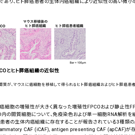
胞であり、ヒト膵癌患者の生体内癌組織により近似性の高い微小
PCOとヒト膵癌組織の近似性
間質が、マウスに癌細胞を移植して得られるヒト膵癌組織およびヒト膵癌患
癌細胞の増殖性が大きく異なった増殖性FPCOおよび静止性FP
CO内の間質細胞について、免疫染色および単一細胞RNA解析を
も、患者の生体内癌組織に存在することが報告されている3種類
ammatory CAF (iCAF), antigen presenting CAF (apCAF