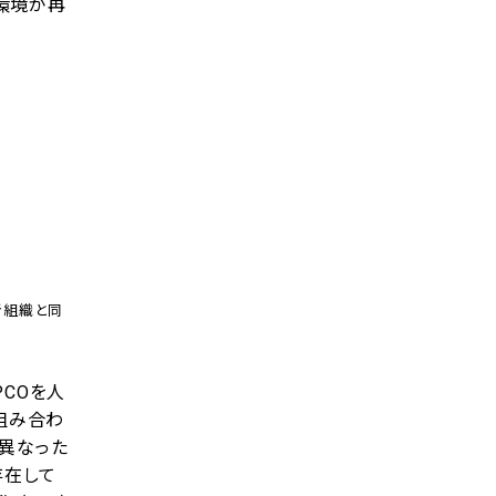
環境が再
者組織と同
COを人
組み合わ
の異なった
)が存在して