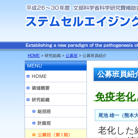
HOME
> 研究組織 >
公募班
> 公募班員紹介
公募班員紹
免疫老化
尾池 雄一（熊本
老化した