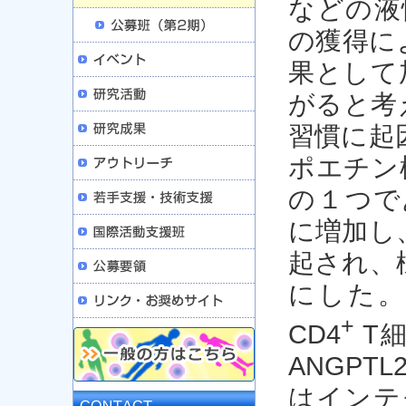
などの液
の獲得に
果として
がると考
習慣に起
ポエチン
の１つで
に増加し
起され、
にした。
+
CD4
T細
ANGPT
はインテ