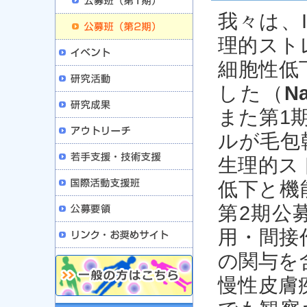
我々は、
理的スト
細胞性低
した（
N
また第1
ルが毛包
生理的ス
低下と機
第2期公
用・間接
の関与を
慢性皮膚