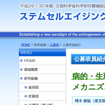
HOME
> 研究組織 >
公募班
> 公募班員紹介
公募班員紹
病的・生
メカニズ
樗木 俊聡（東京