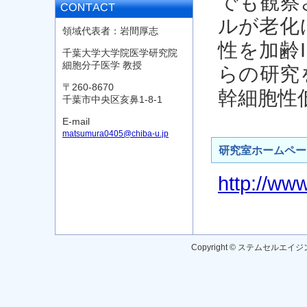
でも観察
ルが老化
領域代表者：岩間厚志
性を加齢
千葉大学大学院医学研究院
細胞分子医学 教授
らの研究
〒260-8670
幹細胞性
千葉市中央区亥鼻1-8-1
E-mail
matsumura0405@chiba-u.jp
研究室ホームペー
http://www
Copyright © ステムセルエイジン