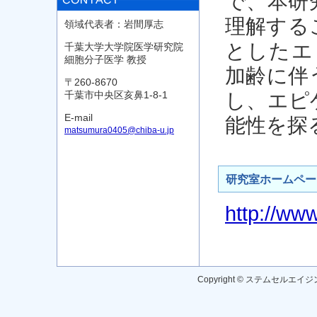
で、本研
理解する
領域代表者：岩間厚志
としたエ
千葉大学大学院医学研究院
細胞分子医学 教授
加齢に伴
〒260-8670
し、エピ
千葉市中央区亥鼻1-8-1
E-mail
能性を探
matsumura0405@chiba-u.jp
研究室ホームペー
http://www
Copyright © ステムセルエイジン