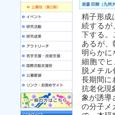
岩森 巨樹（九州大
精子形成
続するが
下する。
あるが、
明らかに
細胞でヒス
脱メチル
長期間に
抗老化現
象が誘導
の分子メ