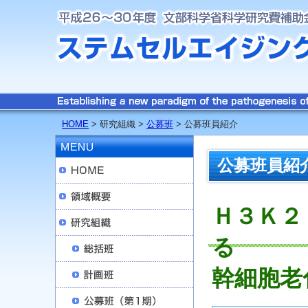
HOME
> 研究組織 >
公募班
> 公募班員紹介
公募班員紹
Ｈ３Ｋ２
る
幹細胞老