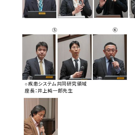
⑤ ⑥
○疾患システム共同研究領域
座長：井上純一郎先生