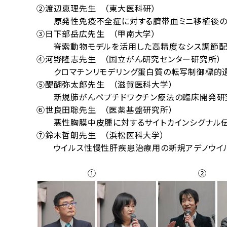
②渡辺恵理先生 （東大医科研）
原発性免疫不全症に対する臍帯血ミニ移植後の
③日下部岳広先生 （甲南大学）
脊索動物モデルを活用した高精度なシス調節配
④河野隆志先生 （国立がん研究センター研究所）
クロマチンリモデリング蛋白質の転写制御標的
⑤醍醐弥太郎先生 （滋賀医科大学）
新規肺がんペプチドワクチン療法の臨床開発研
⑥世良田聡先生 （医薬基盤研究所）
悪性胸膜中皮腫に対するサイトカインシグナル伝達
⑦鈴木哲朗先生 （浜松医科大学）
ウイルス性慢性肝疾患治療用の新規アデノウイル
① ②