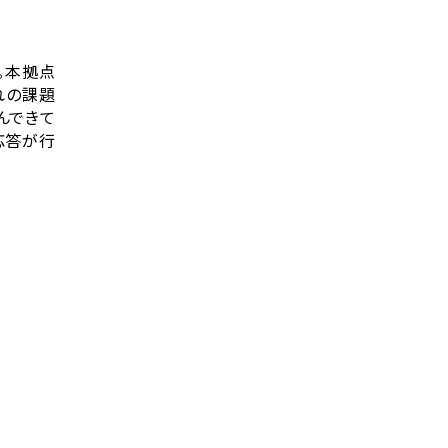
。本拠点
れの課題
んできて
応答が行