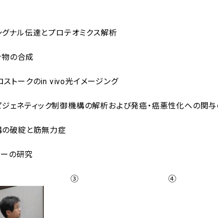
グナル伝達とプロテオミクス解析
合物の合成
トークのin vivo光イメージング
ピジェネティック制御機構の解析および発癌・癌悪性化への関与
の破綻と筋無力症
）
ーの研究
 ③ ④