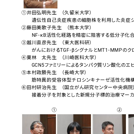
①井田弘明先生 （久留米大学）
遺伝性自己炎症疾患の細胞株を利用した炎症シ
②藤田美歌子先生 （熊本大学）
NF-κB活性化経路を精密に阻害する低分子化
③越川直彦先生 （東大医科研）
がんにおけるTGF-βシグナルとMT1-MMPのクロス
④栗林 太先生 （川崎医科大学）
GCN5ファミリーによるタンパク質リン酸化のエ
⑤本村政勝先生 （長崎大学）
筋特異的受容体型チロシンキナーゼ活性化機構
⑥田村研治先生 （国立がん研究センター中央病院
接着分子を対象とした新規分子標的治療マーカ
① ②