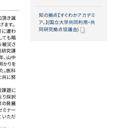
知の拠点【すぐわかアカデミ
加頂き誠
ア。】(国立大学共同利用・共
げます。
同研究拠点協議会)
害に遭わ
しても暗
ら被災さ
同研究課
年、山中
明かりを
た。医科
と共に努
択課題に
より採択
業の発展
セミナー
ていただ