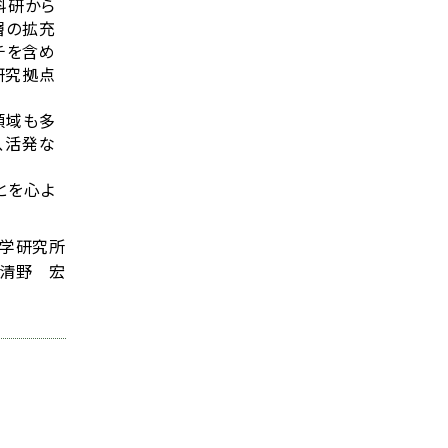
科研から
層の拡充
チを含め
研究拠点
領域も多
、活発な
とを心よ
学研究所
清野 宏