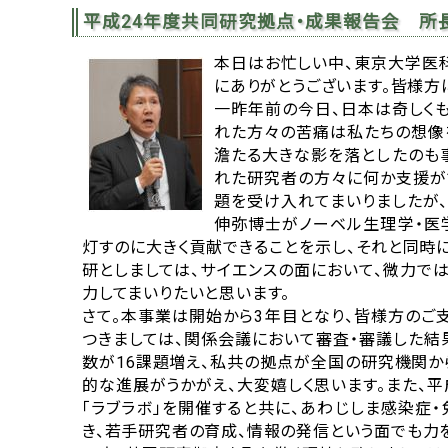
平成24年度共同研究拠点・成果報告会 所
本日はお忙しい中、東京大学医
にありがとうございます。皆様方
一昨年前の今日、日本は奇しく
れた方々の苦痛は私たちの想像
澹たる大きな影を落としたのも
れた研究者の方々に何か支援が
題を受け入れてまいりましたが、
伸弥博士がノーベル生理学・医
灯すのに大きく貢献できることを示し、それと同時
研としましては、サイエンスの面において、微力で
力してまいりたいと思います。
さて。本事業は開始から3年目となり、皆様方のご
つきましては、関係会議において審査・審議した結
数が16課題増え、私共の拠点が全国の研究機関か
的な進展がうかがえ、大変嬉しく思います。また、
「ラブラボ」を開催すると共に、あわじしま感染症
き、若手研究者の育成、情報の発信という面でも力