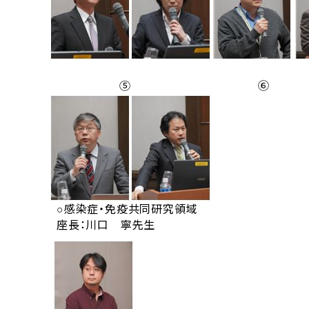
⑤ ⑥
○感染症・免疫共同研究領域
座長：川口 寧先生