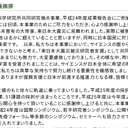
長挨拶
科学研究所共同研究拠点事業、平成24年度成果報告会にご参
には日頃、本事業のためにご尽力をいただき、心より感謝申し上
も未曽有の大惨事、東日本大震災に見舞われました。実際に被
をはるかに超えていることと思いますが、同時に日本国民に対
事実です。 以来、私たちは本事業において、サイエンスの面か
できないかと考え、「東日本大震災被災研究者支援」として共
あまりにも微力で、大変憂慮致しておりました。その様な中、昨
学賞を受賞されましたことは、サイエンスが日本全体に希望の
に私たちは真摯な気持ちで努力し続ける重要性を痛感致しまし
はありますが復興支援と日本が前進する推進力となる様、皆様
支援のもと徐々に軌道に乗ってまいりました。平成25年度の採
果、51課題の採択が決まったところです。平成25年度は今年度
ら関心を持って頂いていることに感謝申し上げると共に、本事
平成24年度は国際シンポジウム、若手研究者シンポジウム、公開
・免疫フォーラム等多数のシンポジウム、セミナーへも協力させ
を入れてまいりました。