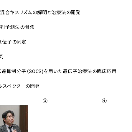
混合キメリズムの解明と治療法の開発
列予測法の開発
遺伝子の同定
究
抑制分子（SOCS)を用いた遺伝子治療法の臨床応用
スベクターの開発
 ③ ④