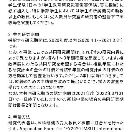
学生保険（日本の「学生教育研究災害傷害保険」等に相当）に
必ず加入し、特に学部学生においては学生の所属機関の助教
以上の教員、もしくは、受入教員研究室の研究者の監督下で実
験等を実施してください。
3. 共同研究期間
採択する研究期間は、2020年度以内（2020.4.1～2021.3.31）
です。
なお、本事業における共同研究期間は、それぞれの研究内容に
よって異なりますが、概ね1～3年間程度を想定しています。複
数年度にわたる共同研究を希望する場合は、複数年度にわた
る研究計画の全体の評価と当該単年度の研究計画の評価の双
方を勘案して審査を行います。ただし、2年目以降につきまして
は、継続のための申請書を改めて提出いただき、採否の審査を
受けていただくことになります。
なお、本共同研究拠点の認定期間は2021年度（2022年3月31
日）で一旦終了いたしますので、新規申請の場合の共同研究期
間は最長2年間となります。
4. 申請方法
研究代表者は、医科研側の受入教員と事前に打合せを行った
うえ、Application Form for "FY2020 IMSUT International