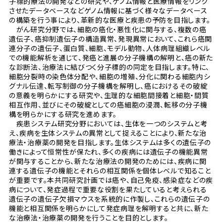
子標的療法の開発などの研究や、ゲノム情報と医療情報をリンク
させたデータベースなどゲノム情報に基づく様々なデータベース
の構築を行う事により、革新的な医療と疾患の予防を目指します。
がん研究分野では、細胞の癌化・悪性化に関与する、複数の癌
遺伝子、癌抑制遺伝子の構造異常、発現異常において、これら癌関
連分子の遺伝子、蛋白質、細胞、モデル動物、人体病理組織レベル
での機能解析を通じて、発癌と進展の分子機構の解明と、癌の新た
な診断法、治療法に結びつく分子標的の同定を目指します。特に、
細胞分裂時の染色体分配や、細胞の増殖、分化に関わる細胞内シ
グナル伝達、転写制御の分子機構を解明し、癌におけるその破綻
の意義を明らかにする研究や、生理的な細胞間接着と細胞・間質
相互作用、並びにその破綻としての癌細胞の浸潤、転移の分子機
構を明らかにする研究を進めます。
疾患システム研究分野においては、生体を一つのシステムと考
え、疾病を生体システムの異常として捉えることにより、新たな治
療法・治療薬の開発を目指します。生体システムは多くの遺伝子の
働きによって恒常性が保たれ、多くの疾病には遺伝子の機能異常
が関与することから、新たな治療法の開発のためには、疾病に関
連する遺伝子の機能とそれらの相互関係を個体レベルで知ること
が重要です。本共同研究計画では癌や、自己免疫、感染症などの疾
病について、発症過程で重要な役割を果たしていると考えられる
遺伝子の遺伝子欠損マウスを系統的に作製し、これらの遺伝子の
機能と相互関係を明らかにして発症病理を解明すると共に、新た
な治療法・治療薬の開発を行うことを目的とします。