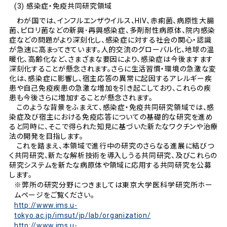
(3) 感染症・免疫共同研究領域
わが国では、インフルエンザウイルス、HIV、赤痢菌、病原性大腸
菌、ピロリ菌などの新興･再興感染症、多剤耐性病原体、院内感染
症などの問題がより深刻化し、感染症に対する社会の関心・認識
が急速に高まってきています。人的交流のグローバル化、地球の温
暖化、高齢化など、さまざまな要因により、感染症は今後ますます
深刻化することが懸念されます。さらに生活習慣・環境の急激な変
化は、感染症に影響し、宿主応答の異常に起因するアレルギー疾
患や自己免疫疾患の急激な増加を引き起こしており、これらの疾
患も今後さらに増加することが懸念されます。
このような背景をふまえて、感染症・免疫共同研究領域では、感
染症及び宿主における免疫応答についての基礎的な研究を進め
ると同時に、そこで得られた知見に基づいた新たなワクチンや治療
法の開発を目指します。
これを踏まえ、本領域で進行中の研究のさらなる進展に結びつ
く共同研究、新たな解析技術を導入しうる共同研究、及びこれらの
研究システムを新たな病原体や領域に応用する共同研究を公募
します。
※弊所の研究分野につきましては東京大学医科学研究所ホー
ムページをご覧ください。
http://www.ims.u-
tokyo.ac.jp/imsut/jp/lab/organization/
http://www.ims.u-