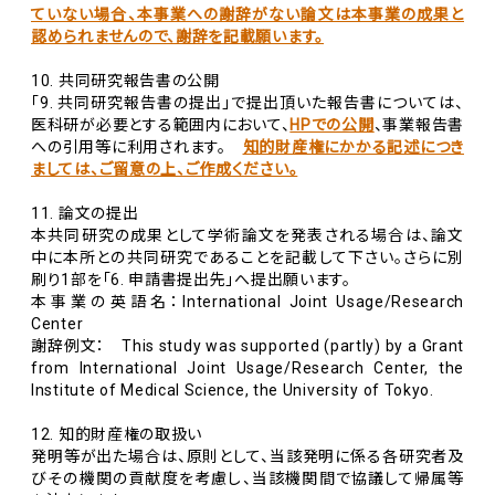
ていない場合、本事業への謝辞がない論文は本事業の成果と
認められませんので、謝辞を記載願います。
10. 共同研究報告書の公開
「9. 共同研究報告書の提出」で提出頂いた報告書については、
医科研が必要とする範囲内において、
HPでの公開
、事業報告書
への引用等に利用されます。
知的財産権にかかる記述につき
ましては、ご留意の上、ご作成ください。
11. 論文の提出
本共同研究の成果として学術論文を発表される場合は、論文
中に本所との共同研究であることを記載して下さい。さらに別
刷り1部を「6. 申請書提出先」へ提出願います。
本事業の英語名：International Joint Usage/Research
Center
謝辞例文： This study was supported (partly) by a Grant
from International Joint Usage/Research Center, the
Institute of Medical Science, the University of Tokyo.
12. 知的財産権の取扱い
発明等が出た場合は、原則として、当該発明に係る各研究者及
びその機関の貢献度を考慮し、当該機関間で協議して帰属等