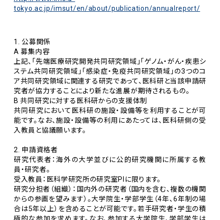
tokyo.ac.jp/imsut/en/about/publication/annualreport/
1. 公募関係
A 募集内容
上記、「先端医療研究開発共同研究領域」「ゲノム・がん・疾患シ
ステム共同研究領域」「感染症・免疫共同研究領域」の3つのコ
ア共同研究領域に関連する研究であって、医科研と当該申請研
究者が協力することにより新たな進展が期待されるもの。
B 共同研究に対する医科研からの支援体制
共同研究において医科研の施設・設備等を利用することが可
能です。なお、施設・設備等の利用にあたっては、医科研側の受
入教員と協議願います。
2. 申請資格者
研究代表者：海外の大学並びに公的研究機関に所属する教
員・研究者。
受入教員：医科学研究所の研究室PIに限ります。
研究分担者（組織）：国内外の研究者（国内を含む、複数の機関
からの参画を望みます）。大学院生・学部学生（4年、6年制の場
合は5年以上）を含めることが可能です。若手研究者・学生の積
極的な参加を求めます。なお、参加する大学院生、学部学生は