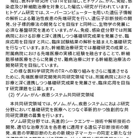
現在、医科学研究所ではTRを目指し、ヒトゲノム、がん、免疫、感
染症及び幹細胞治療を対象とした幅広い研究が行われています。
ヒトゲノム研究では、スーパーコンピューターを用いた遺伝子情報
の解析による難治性疾患の先端研究を行い、遺伝子診断技術の開
発、分子標的療法の開発などを目指すと同時に、生物学の発展に
必須な基盤研究を進めています。がん、免疫、感染症分野では附属
病院における診療と深く連携しつつ基礎研究成果を発展させ、臨
床応用を目指すと共に、臨床試験結果の解析を踏まえた基礎研究
を行なっています。また、幹細胞治療研究では基礎研究の成果と、
附属病院における先端医療の実績と経験を融合することで、幹細
胞移植医療をさらに発展させ、難病治療に対する幹細胞治療法の
開発研究を目指しています。
この様な医科学研究所のTRへの取り組みをさらに推進させる
ために、先端医療研究開発共同研究領域では、附属病院における
診療と深く連携しつつ基礎研究成果を発展させ、臨床応用を目指
す研究課題を公募します。
(2) ゲノム・がん・疾患システム共同研究領域
本共同研究領域では、ゲノム、がん、疾患システムにおよぶ研究
分野において基礎研究を医療へとつなぐ革新的かつ独創的な共
同研究課題の募集を行います。
ゲノム研究分野では、先進的シークエンサー技術や解析技術の
開発、適切な治療方法を各患者に適用する遺伝子診断技術の開
発、疾患の早期診断のための新規分子マーカーの同定と新たな分