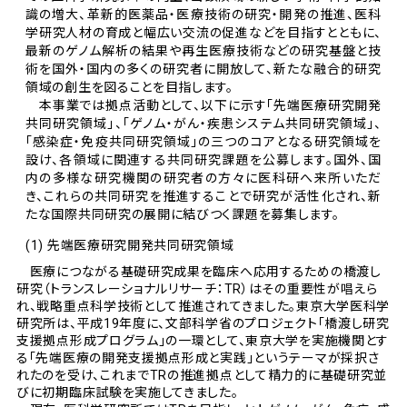
識の増大、革新的医薬品・医療技術の研究・開発の推進、医科
学研究人材の育成と幅広い交流の促進などを目指すとともに、
最新のゲノム解析の結果や再生医療技術などの研究基盤と技
術を国外・国内の多くの研究者に開放して、新たな融合的研究
領域の創生を図ることを目指します。
本事業では拠点活動として、以下に示す「先端医療研究開発
共同研究領域」、「ゲノム・がん・疾患システム共同研究領域」、
「感染症・免疫共同研究領域」の三つのコアとなる研究領域を
設け、各領域に関連する共同研究課題を公募します。国外、国
内の多様な研究機関の研究者の方々に医科研へ来所いただ
き、これらの共同研究を推進することで研究が活性化され、新
たな国際共同研究の展開に結びつく課題を募集します。
(1) 先端医療研究開発共同研究領域
医療につながる基礎研究成果を臨床へ応用するための橋渡し
研究（トランスレーショナルリサーチ：TR）はその重要性が唱えら
れ、戦略重点科学技術として推進されてきました。東京大学医科学
研究所は、平成19年度に、文部科学省のプロジェクト「橋渡し研究
支援拠点形成プログラム」の一環として、東京大学を実施機関とす
る「先端医療の開発支援拠点形成と実践」というテーマが採択さ
れたのを受け、これまでTRの推進拠点として精力的に基礎研究並
びに初期臨床試験を実施してきました。