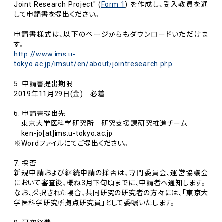
Joint Research Project" (
Form 1
) を作成し、受入教員を通
して申請書を提出ください。
申請書様式は、以下のページからもダウンロードいただけま
す。
http://www.ims.u-
tokyo.ac.jp/imsut/en/about/jointresearch.php
5. 申請書提出期限
2019年11月29日(金) 必着
6. 申請書提出先
東京大学医科学研究所 研究支援課研究推進チーム
ken-jo[at]ims.u-tokyo.ac.jp
※Wordファイルにてご提出ください。
7. 採否
新規申請および継続申請の採否は、専門委員会、運営協議会
において審査後、概ね3月下旬頃までに、申請者へ通知します。
なお、採択された場合、共同研究の研究者の方々には、「東京大
学医科学研究所拠点研究員」として委嘱いたします。