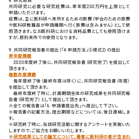
8. 研究経費
共同研究に必要な研究経費は、単年度250万円を上限として
申請いただけます。
経費は、主に医科研へ来所するための旅費（学会のための旅費
や医科研教職員が申請機関へ行く旅費は含みません）として使
用頂きます。なお医科研における消耗品費としても使用頂けま
すが、原則来所での使用となります。
9. 共同研究報告書の提出（「4.申請方法」②様式2）の提出
単年度課題
2020年度終了後に、共同研究報告書（研究完了）を提出して
頂きます。
複数年度課題
毎年度終了後（最終年度は除く）に、共同研究報告書（年度）
を提出して頂きます。
最終年度終了時に、計画期間全体の研究成果を共同研究報
告書（研究完了）として提出して頂きます。
※全ての報告書は「6. 申請書提出先」へ提出して下さい。
※報告書の記載方法、提出期限などについては、後日連絡しま
す。
※研究終了時に、当該研究活動に関するアンケートを実施いた
しますので、ご協力をお願いいたします。
※
研究成果としての論文について、著者に医科研の者が含まれ