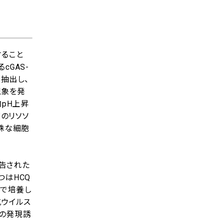
すること
cGAS-
抽出し、
現象を発
内pH上昇
重度のリソソ
特殊な細胞
報告された
つはHCQ
存在下で培養し
な抗ウイルス
子の発現誘