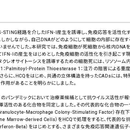
-STING経路を介したIFN-I産生を誘導し、免疫応答を活性化
しかしながら、自己DNAがどのようにして細胞の内部に存在する
いませんでした。本研究では、免疫細胞が死細胞から核内DNAを
してIFN-Iの産生をはじめとした免疫細胞の活性化を引き起こす
、ヌクレオサイトーシスを誘導するための細胞死には、リソソーム
itoyl-Protein Thioesterase 1：注7）の阻害による
らに、HCQをはじめ、共通の立体構造を持ったCADsには、
る作用があることを明らかにしました。
V-2）のパンデミックにおいて治療薬候補として抗ウイルス活性が
誘導活性のある化合物を同定しました。その代表的な化合物の一
yte-Macrophage Colony-Stimulating Factor）
one Marrow-derived Cells）をHCQで処理をすると、代表的
terferon-Beta）をはじめとする、さまざまな免疫応答関連遺伝