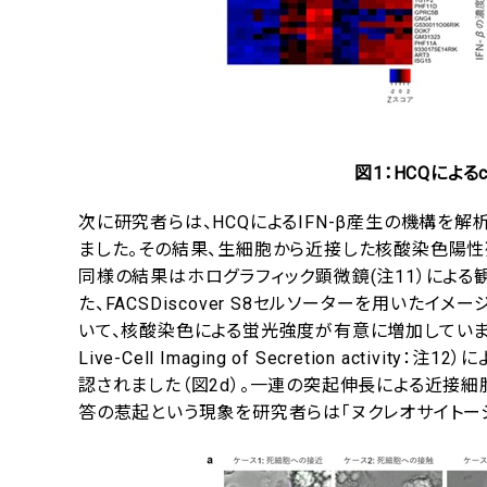
図1：HCQによるc
次に研究者らは、HCQによるIFN-β産生の機構を解
ました。その結果、生細胞から近接した核酸染色陽性
同様の結果はホログラフィック顕微鏡(注11）による
た、FACSDiscover S8セルソーターを用いた
いて、核酸染色による蛍光強度が有意に増加していまし
Live-Cell Imaging of Secretion ac
認されました（図2d）。一連の突起伸長による近接細胞
答の惹起という現象を研究者らは「ヌクレオサイトー