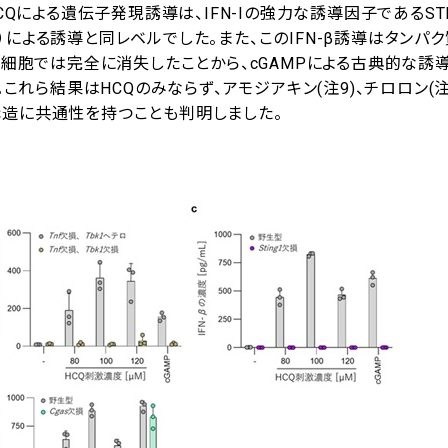
CQによる遺伝子発現誘導は、IFN-Iの強力な誘導因子であるSTI
P-AMP）による誘導と同レベルでした。また、このIFN-β誘導はタンパ
8)欠損細胞では完全に消失したことから、cGAMPによる古典的な誘
これら結果はHCQのみならず、アモジアキン(注9)、チロロン(注
構造に共通性を持つことも判明しました。