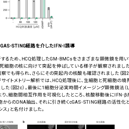
GAS-STING経路を介したIFN-I誘導
析するため、HCQ処理したGM-BMCsをさまざまな顕微鏡を用
死細胞の核に向けて突起を伸ばしている様子が観察されました（
観察でも得られ、さらにその突起内の核酸も確認されました（図2
イメージサイトメトリー解析では、HCQ処理後に、生細胞と死細胞の
た（図2c）。最後に1細胞分泌実時間イメージング顕微鏡法（LC
tivity：注12）により、細胞間相互作用を可視化したところ、核酸移動後にIFN
からのDNA抽出、それに引き続くcGAS-STING経路の活性化
シス」と名付けました。