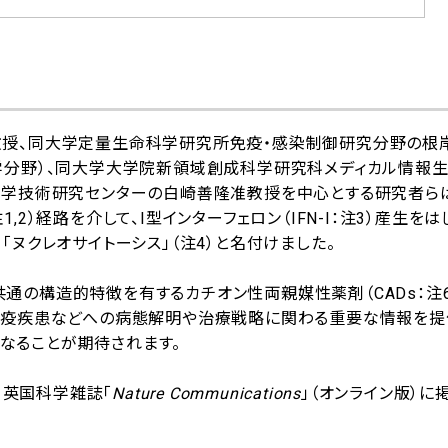
授、同大学定量生命科学研究所免疫・感染制御研究分野の根
学分野）、同大学大学院新領域創成科学研究科メディカル情報
科学技術研究センターの白崎善隆准教授を中心とする研究者ら
1,2）経路を介して、I型インターフェロン（IFN-I：注3）産生を
ヌクレオサイトーシス」（注4）と名付けました。
と共通の構造的特徴を有するカチオン性両親媒性薬剤（CADs：注6
免疫疾患などへの病態解明や治療戦略に関わる重要な情報を提
となることが期待されます。
、英国科学雑誌「
Nature Communications
」（オンライン版）に