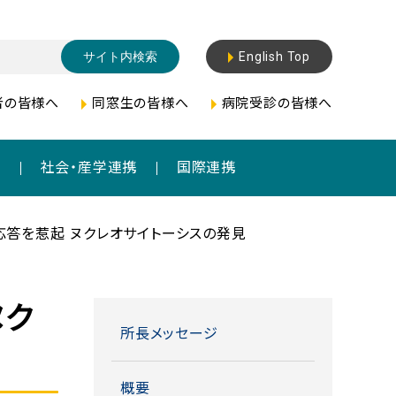
English Top
者の皆様へ
同窓生の皆様へ
病院受診の皆様へ
成
社会・産学連携
国際連携
を惹起 ――ヌクレオサイトーシスの発見――
ヌク
所長メッセージ
概要