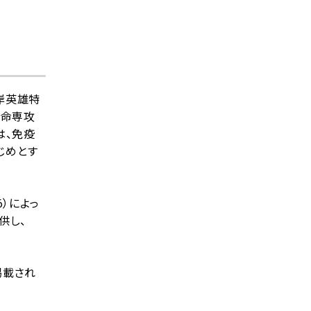
岸英雄特
生命専攻
は、免疫
はじめとす
）によっ
供し、
掲載され