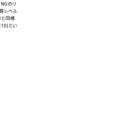
NGのリ
ク質レベル
導と同様
10)とい