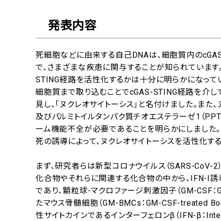
発表内容
死細胞などに由来する自己DNAは、細胞質内のcGAS
で、さまざまな疾患に関与することが知られています。
STING経路を活性化するかは十分に明らかになって
細胞質まで取り込むことでcGAS-STING経路を介
見し、「ヌクレオサイトーシス」と名付けました。また
及びパルミトイルタンパク質チオエステラーゼ1（PPT1：Palm
ーム機能不全が必要であることを明らかにしました。さ
死の誘導によって、ヌクレオサイトーシスを活性化す
まず、研究者らは新型コロナウイルス（SARS-Co
化合物やそれらに関連する化合物の中から、IFN-I
であり、顆粒球-マクロファージ刺激因子（GM-CSF：Granuloc
たマウス骨髄細胞（GM-BMCs：GM-CSF-treated B
性サイトカインであるインターフェロンβ（IFN-β：In