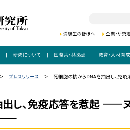
受験生の皆様へ
企業・研究
者
研究について
国際共・共拠点
教育・人材育
プレスリリース
死細胞の核からDNAを抽出し、免疫応答
抽出し、免疫応答を惹起 ――
――