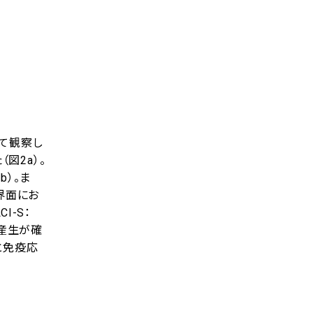
いて観察し
図2a）。
b）。ま
境界面にお
I-S：
-β産生が確
と免疫応