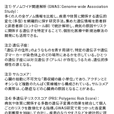
注1）ゲノムワイド関連解析（GWAS：Genome-wide Association
Study）：
多くの人の全ゲノム情報を比較し、疾患や体質に関係する遺伝的
変化（多型）を網羅的に探す研究手法。集めた遺伝情報を患者群
と非患者群（コントロール群）で統計解析し、病気の原因やリスク
に関係する遺伝子を特定することで、個別化医療や新規治療法の
開発にも活用できる。
注2）遺伝子座：
「遺伝子の住所」のようなものを表す用語で、特定の遺伝子や遺伝
子マーカーが染色体上のどの場所にあるかを示している。ひとつ
の遺伝子座には対立遺伝子（アレル）が存在しうるため、遺伝的多
様性の源となる。
注3）サルコメア：
心臓の拍動に不可欠な「筋収縮の最小単位」であり、アクチンとミ
オシンなど複数のたんぱく質線維から構成されている。サルコメア
の異常は、心筋症などの心臓病の原因となることがある。
注4）多遺伝子リスクスコア（PRS：Polygenic Risk Score）：
病気や体質に関係する多数の遺伝子変異の効果を統合して個人
ごとのリスクを数値化する指標。GWAS研究で見つかった各変異
の影響度を加味して合計し、疾患のなりやすさなどを統計的に評