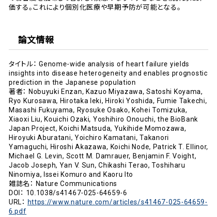
価する。これにより個別化医療や早期予防が可能となる。
論文情報
タイトル： Genome-wide analysis of heart failure yields
insights into disease heterogeneity and enables prognostic
prediction in the Japanese population
著者： Nobuyuki Enzan, Kazuo Miyazawa, Satoshi Koyama,
Ryo Kurosawa, Hirotaka Ieki, Hiroki Yoshida, Fumie Takechi,
Masashi Fukuyama, Ryosuke Osako, Kohei Tomizuka,
Xiaoxi Liu, Kouichi Ozaki, Yoshihiro Onouchi, the BioBank
Japan Project, Koichi Matsuda, Yukihide Momozawa,
Hiroyuki Aburatani, Yoichiro Kamatani, Takanori
Yamaguchi, Hiroshi Akazawa, Koichi Node, Patrick T. Ellinor,
Michael G. Levin, Scott M. Damrauer, Benjamin F. Voight,
Jacob Joseph, Yan V. Sun, Chikashi Terao, Toshiharu
Ninomiya, Issei Komuro and Kaoru Ito
雑誌名： Nature Communications
DOI： 10.1038/s41467-025-64659-6
URL：
https://www.nature.com/articles/s41467-025-64659-
6.pdf