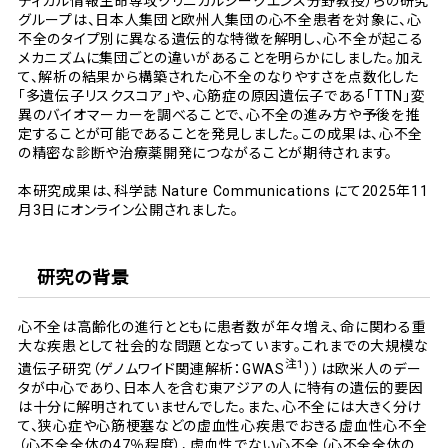
ディカル情報生命専攻クリニカルシークエンス分野教授）らの研究
グループは、日本人集団と欧州人集団の心不全患者を対象に、心
不全のタイプ別に異なる遺伝的な特徴を解明し、心不全が起こる
メカニズムに集団ごとの違いがあることを明らかにしました。加え
て、解析の結果から構築された心不全のなりやすさを点数化した
「多遺伝子リスクスコア」や、心筋症の原因遺伝子である「TTN」変
異のバイオマーカーを調べることで、心不全の進み方や予後を推
定することが可能であることを発見しました。この成果は、心不全
の精密な診断や治療薬開発につながることが期待されます。
本研究成果は、科学誌 Nature Communications にて2025年11
月3日にオンライン公開されました。
研究の背景
心不全は高齢化の進行とともに患者数が年々増え、命に関わる重
大な疾患として社会的な問題となっています。これまでの大規模な
注1
遺伝子研究（ゲノムワイド関連解析：GWAS
））は欧米人のデー
タが中心であり、日本人を含む東アジアの人に特有の遺伝的要因
は十分に解明されていませんでした。また、心不全には大きく分け
て、狭心症や心筋梗塞などの虚血性心疾患でおきる虚血性心不全
（心不全全体の47％程度）、虚血性でない心不全（心不全全体の