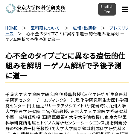
English
Top
HOME
医科研について
広報・出版物
プレスリリ
ース
心不全のタイプごとに異なる遺伝的仕組みを解明 ―
ゲノム解析で予後予測に道―
心不全のタイプごとに異なる遺伝的仕
組みを解明 ―ゲノム解析で予後予測
に道―
千葉大学大学院医学研究院 伊藤薫教授（理化学研究所生命医科
学研究センター チームディレクター）、理化学研究所生命医科学研
究センター 円山信之リサーチアソシエイト（研究当時）、九州大学
大学院医学研究院 二宮利治教授、東京大学大学院医学系研究科
小室一成特任教授（国際医療福祉大学大学院教授）、東京大学医
科学研究所附属ヒトゲノム解析センターシークエンス技術開発分
野の松田浩一特任教授（同大学大学院新領域創成科学研究科メ