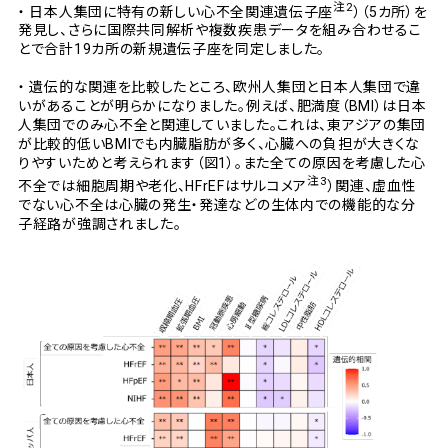
注2
・
日本人集団に特有の新しい心不全関連遺伝子座
）（5カ所）を
発見し、さらに国際共同解析や複数疾患データを組み合わせるこ
とで合計19カ所の新規遺伝子座を同定しました。
・
遺伝的な関連を比較したところ、欧州人集団と日本人集団で違
いがあることが明らかになりました。例えば、肥満度（BMI）は日本
人集団でのみ心不全と関連していました。これは、東アジアの集団
が比較的低いBMIでも内臓脂肪が多く、心臓への負担が大きくな
りやすいためと考えられます（図1）。また全ての原因を考慮した心
注3
不全では細胞周期や老化、HFrEFはサルコメア
）関連、虚血性
でない心不全は心臓の発生・発達などの生体内での機能的な分
子経路が強調されました。