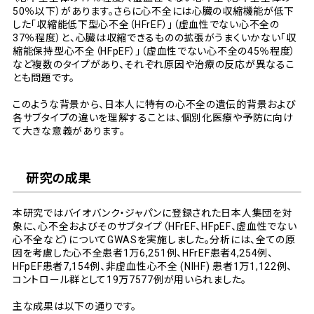
50％以下）があります。さらに心不全には心臓の収縮機能が低下
した「収縮能低下型心不全（HFrEF）」（虚血性でない心不全の
37％程度）と、心臓は収縮できるものの拡張がうまくいかない「収
縮能保持型心不全（HFpEF）」（虚血性でない心不全の45％程度）
など複数のタイプがあり、それぞれ原因や治療の反応が異なるこ
とも問題です。
このような背景から、日本人に特有の心不全の遺伝的背景および
各サブタイプの違いを理解することは、個別化医療や予防に向け
て大きな意義があります。
研究の成果
本研究ではバイオバンク・ジャパンに登録された日本人集団を対
象に、心不全およびそのサブタイプ（HFrEF、HFpEF、虚血性でない
心不全など）についてGWASを実施しました。分析には、全ての原
因を考慮した心不全患者1万6,251例、HFrEF患者4,254例、
HFpEF患者7,154例、非虚血性心不全 (NIHF) 患者1万1,122例、
コントロール群として19万7577例が用いられました。
主な成果は以下の通りです。