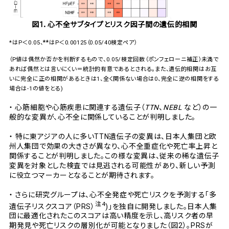
図1．心不全サブタイプとリスク因子間の遺伝的相関
*
*
*
はP＜0.05、
はP＜0.00125（0.05/40検定ペア）
（P値は偶然か否かを判断するもので、0.05/検定回数（ポンフェローニ補正）未満で
あれば偶然とは言いにくい＝統計的有意であるとされる。また、遺伝的相関はお互
いに完全に正の相関があるときは1、全く関係ない場合は0、完全に逆の相関をする
場合は-1の値をとる)
・
心筋細胞や心筋疾患に関連する遺伝子（
TTN
、
NEBL
など）の一
般的な変異が、心不全に関係していることが判明しました。
・
特に東アジアの人に多いTTN遺伝子の変異は、日本人集団と欧
州人集団で効果の大きさが異なり、心不全重症化や死亡率上昇と
関係することが判明しました。この様な変異は、従来の稀な遺伝子
変異を対象とした検査では見逃される可能性があり、新しい予測
に役立つマーカーとなることが期待されます。
・
さらに研究グループは、心不全発症や死亡リスクを予測する「多
注4
遺伝子リスクスコア（PRS）
)」を独自に開発しました。日本人集
団に最適化されたこのスコアは高い精度を示し、高リスク者の早
期発見や死亡リスクの層別化が可能となりました（図2）。PRSが