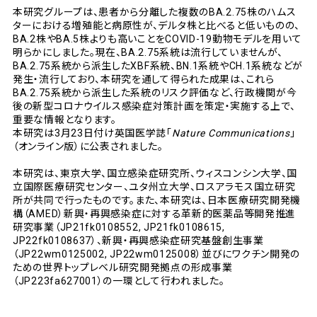
本研究グループは、患者から分離した複数のBA.2.75株のハムス
ターにおける増殖能と病原性が、デルタ株と比べると低いものの、
BA.2株やBA.5株よりも高いことをCOVID-19動物モデルを用いて
明らかにしました。現在、BA.2.75系統は流行していませんが、
BA.2.75系統から派生したXBF系統、BN.1系統やCH.1系統などが
発生・流行しており、本研究を通して得られた成果は、これら
BA.2.75系統から派生した系統のリスク評価など、行政機関が今
後の新型コロナウイルス感染症対策計画を策定・実施する上で、
重要な情報となります。
本研究は3月23日付け英国医学誌「
Nature Communications
」
（オンライン版）に公表されました。
本研究は、東京大学、国立感染症研究所、ウィスコンシン大学、国
立国際医療研究センター、ユタ州立大学、ロスアラモス国立研究
所が共同で行ったものです。また、本研究は、日本医療研究開発機
構（AMED）新興・再興感染症に対する革新的医薬品等開発推進
研究事業（JP21fk0108552, JP21fk0108615,
JP22fk0108637）、新興・再興感染症研究基盤創生事業
（JP22wm0125002, JP22wm0125008）並びにワクチン開発の
ための世界トップレベル研究開発拠点の形成事業
（JP223fa627001）の一環として行われました。