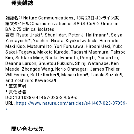
発表雑誌
雑誌名：「Nature Communications」（3月23日オンライン版）
論文タイトル：Characterization of SARS-CoV-2 Omicron
BA.2.75 clinical isolates
著者：Ryuta Uraki*, Shun Iida*, Peter J. Halfmann*, Seiya
Yamayoshi*, Yuichiro Hirata, Kiyoko Iwatsuki-Horimoto,
Maki Kiso, Mutsumi Ito, Yuri Furusawa, Hiroshi Ueki, Yuko
Sakai-Tagawa, Makoto Kuroda, Tadashi Maemura, Taksoo
Kim, Sohtaro Mine, Noriko Iwamoto, Rong Li, Yanan Liu,
Deanna Larson, Shuetsu Fukushi, Shinji Watanabe, Ken
Maeda, Zhongde Wang, Norio Ohmagari, James Theiler,
Will Fischer, Bette Korber¶, Masaki Imai¶, Tadaki Suzuki¶,
and Yoshihiro Kawaoka¶
*:筆頭著者
¶:責任著者
DOI：10.1038/s41467-023-37059-x
URL：
https://www.nature.com/articles/s41467-023-37059-
x
問い合わせ先