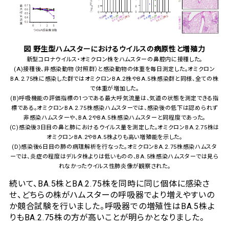
図 野生型ハムスターにおけるウイルスの病原性と増殖力
新型コロナウイルス・オミクロン株をハムスターの鼻腔内に接種した。
(A)接種後、非感染動物（対照群）と感染動物の体重を毎日測定した。オミクロン
BA.2.75株に感染した群ではオミクロンBA.2株やBA.5株感染群と同様、全ての株
で体重が増加した。
(B)呼吸機能の評価指標の1つである最大呼気流量は、気道の状態を測定できる指
標である。オミクロンBA.2.75株感染ハムスターでは、感染後の低下は認められず
非感染ハムスターや、BA.2やBA.5株感染ハムスターと同程度であった。
(C)感染後3日目の鼻と肺におけるウイルス量を測定した。オミクロンBA.2.75株は
オミクロンBA.2やBA.5株よりも高い増殖能を示した。
(D)感染後6日目の肺の病理解析を行なった。オミクロンBA.2.75株感染ハムスタ
ーでは、炎症の程度はデルタ株よりは低いものの、BA.5株感染ハムスターでは見ら
れなかったウイルス性肺炎像が観察された。
続いて、BA.5株とBA.2.75株を同時に同じ個体に感染さ
せ、どちらの株がハムスターの呼吸器でより増えやすいの
か競合試験を行いました。呼吸器での増殖性はBA.5株よ
りもBA.2.75株の方が高いことが明らかとなりました。