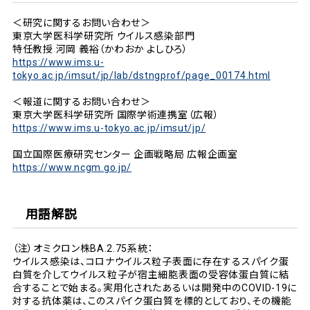
＜研究に関するお問い合わせ＞
東京大学医科学研究所 ウイルス感染部門
特任教授 河岡 義裕（かわおか よしひろ）
https://www.ims.u-
tokyo.ac.jp/imsut/jp/lab/dstngprof/page_00174.html
＜報道に関するお問い合わせ＞
東京大学医科学研究所 国際学術連携室（広報）
https://www.ims.u-tokyo.ac.jp/imsut/jp/
国立国際医療研究センター 企画戦略局 広報企画室
https://www.ncgm.go.jp/
用語解説
（注）オミクロン株BA.2.75系統：
ウイルス感染は、コロナウイルス粒子表面に存在するスパイク蛋
白質を介してウイルス粒子が宿主細胞表面の受容体蛋白質に結
合することで始まる。実用化されたあるいは開発中のCOVID-19に
対する抗体薬は、このスパイク蛋白質を標的としており、その機能