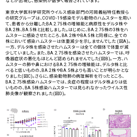
などが出現し、感染例が数多く報告されています。
東京大学医科学研究所ウイルス感染部門の河岡義裕特任教授ら
の研究グループは、COVID-19感染モデル動物のハムスターを用い
て、患者から分離したBA.2.75株の増殖能と病原性をデルタ株や
BA.2株、BA.5株と比較しました。はじめに、BA.2.75株の3株をハ
ムスターに感染させたところ、BA.2株やBA.5株と同様に、全ての
株において感染ハムスターは体重減少を示しませんでした (図A)。
一方、デルタ株を感染させたハムスターは全ての個体で体重が減
少していました。また、BA.2.75株を感染させたハムスターでは、呼
吸器症状の悪化もほとんど認められませんでした(図B)。一方、ハ
ムスターの肺や鼻におけるBA.2.75株の増殖能は、デルタ株と比
べると低いものの、BA.2株やBA.5株よりも高いことが明らかとな
りました(図C)。さらに、感染動物肺の病理解析を行ったところ、
BA.2.75株感染ハムスターでは、炎症の程度はデルタ株よりは低
いものの、BA.5株感染ハムスターでは見られなかったウイルス性
肺炎像が観察されました(図D)。