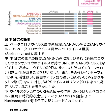
図 本研究の概要
上
：ベータコロナウイルス属の系統樹。SARS-CoV-2とSARSウイ
ルスは、ベータコロナウイルス属サルベコウイルス亜属
（Sarbecovirus）に属する。
中
：本研究の発見の概要。SARS-CoV-2およびそれに近縁なコウ
モリやセンザンコウのウイルスが持つORF6は、SARSウイルスおよ
びそれに近縁なコウモリのORF6に比べ、より強いインターフェロ
ン抑制活性があることを見いだした。また、その強いインターフェ
ロン抑制活性は、46番目のアミノ酸の違い（SARS-CoV-2はグル
タミン酸（E）なのに対し、SARSウイルスはリシン（K））によって規
定されていることを明らかにした。
下
：ウイルスゲノム中のORF6遺伝子の位置。ORF6はサルベコウイ
ルス亜属に特異的な遺伝子であり、Matrix (M)遺伝子と
Nucleocapsid (N)遺伝子の間にコードされている。