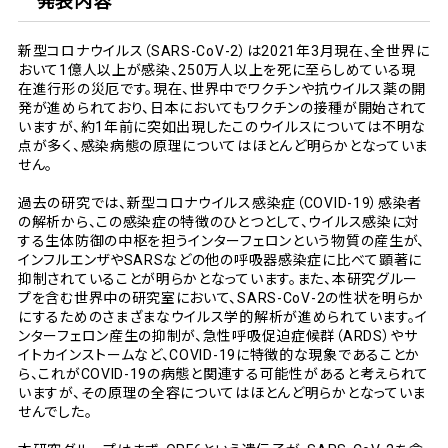
発表内容
新型コロナウイルス（SARS-CoV-2）は2021年3月現在、全世界に
おいて1億人以上が感染、250万人以上を死に至らしめている現
在進行形の災厄です。現在、世界中でワクチンや抗ウイルス薬の開
発が進められており、日本においてもワクチンの接種が開始されて
いますが、約1年前に突如出現したこのウイルスについては不明な
点が多く、感染病態の原理についてはほとんど明らかとなっていま
せん。
過去の研究では、新型コロナウイルス感染症（COVID-19）感染者
の解析から、この感染症の特徴のひとつとして、ウイルス感染に対
する生体防御の中枢を担うインターフェロンという物質の産生が、
インフルエンザやSARSなどの他の呼吸器感染症に比べて顕著に
抑制されていることが明らかとなっています。また、本研究グルー
プを含む世界中の研究室において、SARS-CoV-2の性状を明らか
にするためのさまざまなウイルス学的解析が進められています。イ
ンターフェロン産生の抑制が、急性呼吸促迫症候群（ARDS）やサ
イトカインストームなど、COVID-19に特徴的な現象であることか
ら、これがCOVID-19の病態と関連する可能性があると考えられて
いますが、その原理の全容についてはほとんど明らかとなっていま
せんでした。