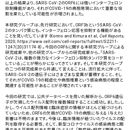
以上の結果より、SARS-CoV-2のORF6には強いインターフェロン
抑制機能があり、それがCOVID-19の病態発現において重要な役
割を果たしている可能性が示唆されました。
本研究グループは、先行研究において、ORF3bというSARS-CoV-
2のタンパク質にも、インターフェロン応答を抑制する機能がある
ことを見いだしています（Konno and Kimura et al,
Cell Reports
,
2020; https://www.cell.com/cell-reports/fulltext/S2211-
1247(20)31174-8）。今回のORF6に関する本研究グループによる
研究成果や、他の研究グループからの研究成果から、「SARS-
CoV-2は、複数の強力なインターフェロン抑制タンパク質をコード
している」ことが明らかになってきています。そして本研究グループ
の二つの研究成果から共通して言えることは、流行拡大に伴って、
SARS-CoV-2の遺伝子にはさまざまな変異が蓄積すること、そし
てそれがCOVID-19の軽症化や病態増悪という感染病態の程度と
関連する可能性があることが示唆されています。
今回の研究では、公共データベースを用いた解析から、ORF6遺伝
子が欠損したウイルス配列を複数捕捉することに成功しました。し
かし、ウイルス配列情報と臨床症状の情報がほとんど紐づけられ
ていないため、ORF6の欠損がCOVID-19の病態に与える（与えた）
影響は不明のままです。今後は、臨床情報が紐づいたウイルスの配
列を取得する必要性、そして、新型コロナウイルスの感染病態と関
連のある可能性がある変異（たとえば、「無症候・軽症と関連のあ