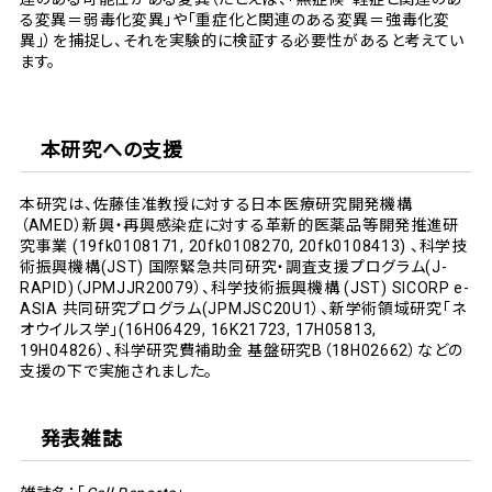
る変異＝弱毒化変異」や「重症化と関連のある変異＝強毒化変
異」）を捕捉し、それを実験的に検証する必要性があると考えてい
ます。
本研究への支援
本研究は、佐藤佳准教授に対する日本医療研究開発機構
（AMED）新興・再興感染症に対する革新的医薬品等開発推進研
究事業 (19fk0108171, 20fk0108270, 20fk0108413) 、科学技
術振興機構(JST) 国際緊急共同研究・調査支援プログラム(J-
RAPID)（JPMJJR20079）、科学技術振興機構 (JST) SICORP e-
ASIA 共同研究プログラム(JPMJSC20U1）、新学術領域研究「ネ
オウイルス学」(16H06429, 16K21723, 17H05813,
19H04826）、科学研究費補助金 基盤研究B（18H02662）などの
支援の下で実施されました。
発表雑誌