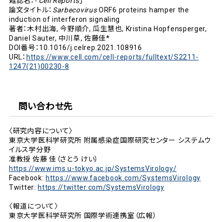
雑誌名：「
Cell Reports
」
論文タイトル：
Sarbecovirus
ORF6 proteins hamper the
induction of interferon signaling
著者：木村出海, 今野順介, 瓜生慧也, Kristina Hopfensperger,
Daniel Sauter, 中川草, 佐藤佳*
DOI番号：10.1016/j.celrep.2021.108916
URL：
https://www.cell.com/cell-reports/fulltext/S2211-
1247(21)00230-8
問い合わせ先
〈研究内容について〉
東京大学医科学研究所 附属感染症国際研究センター システムウ
イルス学分野
准教授 佐藤 佳（さとう けい）
https://www.ims.u-tokyo.ac.jp/SystemsVirology/
Facebook:
https://www.facebook.com/SystemsVirology
Twitter:
https://twitter.com/SystemsVirology
〈報道について〉
東京大学医科学研究所 国際学術連携室（広報）