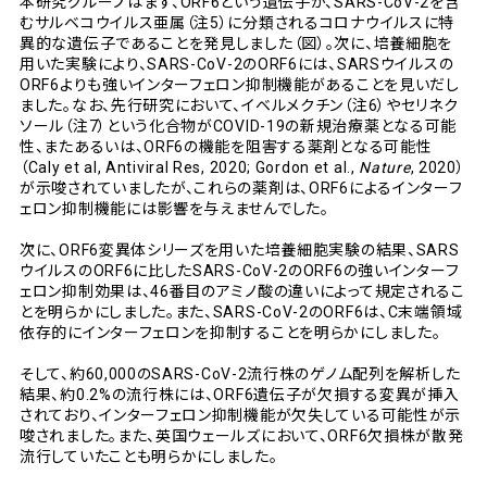
本研究グループはまず、ORF6という遺伝子が、SARS-CoV-2を含
むサルベコウイルス亜属（注5）に分類されるコロナウイルスに特
異的な遺伝子であることを発見しました（図）。次に、培養細胞を
用いた実験により、SARS-CoV-2のORF6には、SARSウイルスの
ORF6よりも強いインターフェロン抑制機能があることを見いだし
ました。なお、先行研究において、イベルメクチン（注6）やセリネク
ソール（注7）という化合物がCOVID-19の新規治療薬となる可能
性、またあるいは、ORF6の機能を阻害する薬剤となる可能性
（Caly et al, Antiviral Res, 2020; Gordon et al.,
Nature
, 2020）
が示唆されていましたが、これらの薬剤は、ORF6によるインターフ
ェロン抑制機能には影響を与えませんでした。
次に、ORF6変異体シリーズを用いた培養細胞実験の結果、SARS
ウイルスのORF6に比したSARS-CoV-2のORF6の強いインターフ
ェロン抑制効果は、46番目のアミノ酸の違いによって規定されるこ
とを明らかにしました。また、SARS-CoV-2のORF6は、C末端領域
依存的にインターフェロンを抑制することを明らかにしました。
そして、約60,000のSARS-CoV-2流行株のゲノム配列を解析した
結果、約0.2%の流行株には、ORF6遺伝子が欠損する変異が挿入
されており、インターフェロン抑制機能が欠失している可能性が示
唆されました。また、英国ウェールズにおいて、ORF6欠損株が散発
流行していたことも明らかにしました。