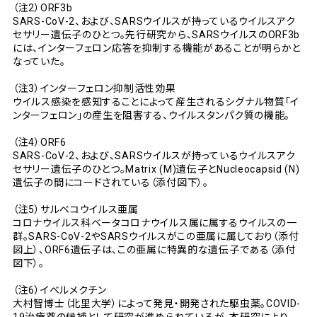
（注2）ORF3b
SARS-CoV-2、および、SARSウイルスが持っているウイルスアク
セサリー遺伝子のひとつ。先行研究から、SARSウイルスのORF3b
には、インターフェロン応答を抑制する機能があることが明らかと
なっていた。
（注3）インターフェロン抑制活性効果
ウイルス感染を感知することによって産生されるシグナル物質「イ
ンターフェロン」の産生を阻害する、ウイルスタンパク質の機能。
（注4）ORF6
SARS-CoV-2、および、SARSウイルスが持っているウイルスアク
セサリー遺伝子のひとつ。Matrix (M)遺伝子とNucleocapsid (N)
遺伝子の間にコードされている（添付図下）。
（注5）サルベコウイルス亜属
コロナウイルス科ベータコロナウイルス属に属するウイルスの一
群。SARS-CoV-2やSARSウイルスがこの亜属に属しており（添付
図上）、ORF6遺伝子は、この亜属に特異的な遺伝子である（添付
図下）。
（注6）イベルメクチン
大村智博士（北里大学）によって発見・開発された駆虫薬。COVID-