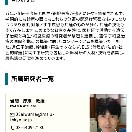
近年、遺伝子治療と再生・細胞医療が盛んに研究・開発される中、
学問的にも診療の面でもこれらの分野の関連は緊密なものになり
つつあります。対象とする疾患も共通のものが多く、共通の技術も
多く存在します。このような背景を基盤に、医科研で活動する遺伝
子治療と再生・細胞医療の研究者が緊密に連携し、遺伝子細胞治
療の国際的拠点の構築に向け、コンソーシアムを構築いたしまし
た。遺伝子治療、幹細胞・再生のみならず、ELSI(倫理的・法的・社
会的課題)に関する研究も包括した医科研の人材・技術を結集し、
最先端の研究を進めていきます。
所属研究者一覧
岩間 厚志 教授
IWAMA Atsushi
03aiwama
ims.u-
tokyo.ac.jp
03-6409-2180