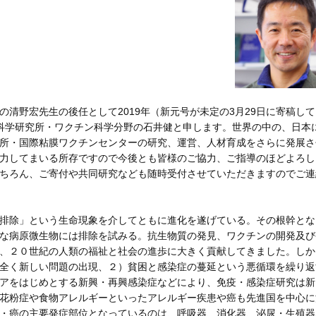
清野宏先生の後任として2019年（新元号が未定の3月29日に寄稿して
科学研究所・ワクチン科学分野の石井健と申します。世界の中の、日本
所・国際粘膜ワクチンセンターの研究、運営、人材育成をさらに発展さ
力してまいる所存ですので今後とも皆様のご協力、ご指導のほどよろし
ちろん、ご寄付や共同研究なども随時受付させていただきますのでご連
排除」という生命現象を介してともに進化を遂げている。その根幹とな
な病原微生物には排除を試みる。抗生物質の発見、ワクチンの開発及び
、２０世紀の人類の福祉と社会の進歩に大きく貢献してきました。しか
全く新しい問題の出現、２）貧困と感染症の蔓延という悪循環を繰り返
アをはじめとする新興・再興感染症などにより、免疫・感染症研究は新
花粉症や食物アレルギーといったアレルギー疾患や癌も先進国を中心に
・癌の主要発症部位となっているのは、呼吸器、消化器、泌尿・生殖器