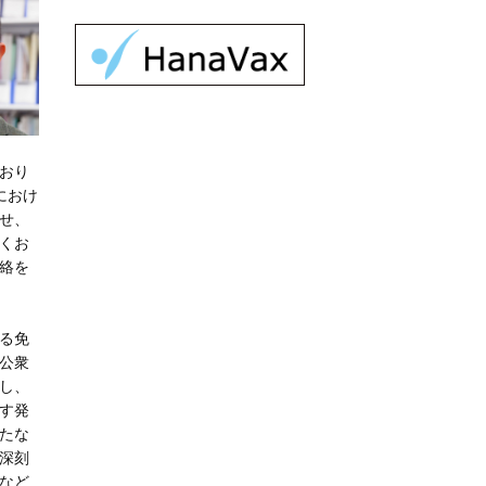
おり
におけ
せ、
くお
絡を
る免
公衆
し、
す発
たな
深刻
など