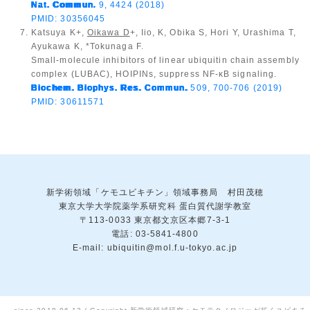
Nat. Commun
.
9, 4424 (2018)
PMID: 30356045
Katsuya K+,
Oikawa D
+, Iio, K, Obika S, Hori Y, Urashima T,
Ayukawa K, *Tokunaga F.
Small-molecule inhibitors of linear ubiquitin chain assembly
complex (LUBAC), HOIPINs, suppress NF-κB signaling.
Biochem. Biophys. Res. Commun.
509, 700-706 (2019)
PMID: 30611571
新学術領域「ケモユビキチン」領域事務局 村田茂穂
東京大学大学院薬学系研究科 蛋白質代謝学教室
〒113-0033 東京都文京区本郷7-3-1
電話: 03-5841-4800
E-mail: ubiquitin@mol.f.u-tokyo.ac.jp