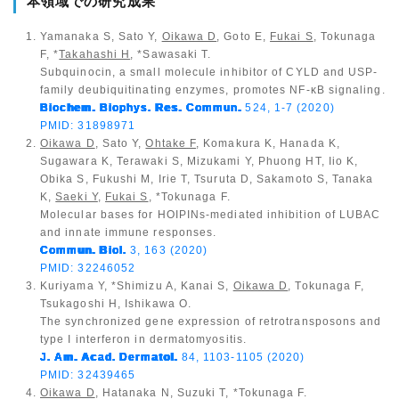
本領域での研究成果
Yamanaka S, Sato Y,
Oikawa D
, Goto E,
Fukai S
, Tokunaga
F, *
Takahashi H
, *Sawasaki T.
Subquinocin, a small molecule inhibitor of CYLD and USP-
family deubiquitinating enzymes, promotes NF-κB signaling.
Biochem. Biophys. Res. Commun.
524, 1-7 (2020)
PMID: 31898971
Oikawa D
, Sato Y,
Ohtake F
, Komakura K, Hanada K,
Sugawara K, Terawaki S, Mizukami Y, Phuong HT, Iio K,
Obika S, Fukushi M, Irie T, Tsuruta D, Sakamoto S, Tanaka
K,
Saeki Y
,
Fukai S
, *Tokunaga F.
Molecular bases for HOIPINs-mediated inhibition of LUBAC
and innate immune responses.
Commun. Biol.
3, 163 (2020)
PMID: 32246052
Kuriyama Y, *Shimizu A, Kanai S,
Oikawa D
, Tokunaga F,
Tsukagoshi H, Ishikawa O.
The synchronized gene expression of retrotransposons and
type I interferon in dermatomyositis.
J. Am. Acad. Dermatol.
84, 1103-1105 (2020)
PMID: 32439465
Oikawa D
, Hatanaka N, Suzuki T, *Tokunaga F.