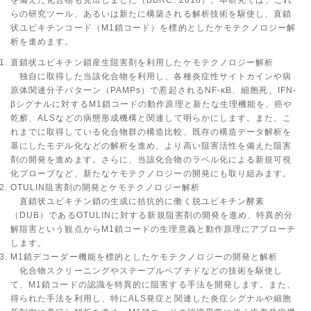
を備えた化合物も見出しました（BBRC. 2018）。本研究では、これ
らの研究ツール、あるいは新たに構築される解析技術を駆使し、直鎖
状ユビキチンコード（M1鎖コード）を標的としたケモテクノロジー解
析を進めます。
直鎖状ユビキチン鎖産生阻害剤を利用したケモテクノロジー解析
独自に取得した当該化合物を利用し、各種炎症性サイトカインや病
原体関連分子パターン（PAMPs）で惹起されるNF-κB、細胞死、IFN-
βシグナルに対するM1鎖コードの動作原理と新たな生理機能を、癌や
乾癬、ALSなどの病態形成機構と関連して明らかにします。また、こ
れまでに取得している化合物群の構造比較、既存の構造データ解析を
基にしたモデル化などの解析を進め、より高い阻害活性を備えた阻害
剤の開発を進めます。さらに、当該化合物のラベル化による新規可視
化プローブなど、新たなケモテクノロジーの開発にも取り組みます。
OTULIN阻害剤の開発とケモテクノロジー解析
直鎖状ユビキチン鎖の生成に拮抗的に働く脱ユビキチン酵素
（DUB）であるOTULINに対する新規阻害剤の開発を進め、特異的分
解阻害という観点からM1鎖コードの生理意義と動作原理にアプローチ
します。
M1鎖デコーダー機能を標的としたケモテクノロジーの開発と解析
化合物スクリーニングやステープルペプチドなどの技術を駆使し
て、M1鎖コードの認識を特異的に阻害する手法を開発します。また、
得られた手法を利用し、特にALS発症と関連した炎症シグナルや細胞