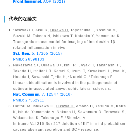
Front Immunol.
AOP (2021)
代表的な論文
*Iwawaki T, Akai R,
Oikawa D
, Toyoshima T, Yoshino M,
Suzuki M, Takeda N, Ishikawa T, Kataoka Y, Yamamura K.
Transgenic mouse model for imaging of interleukin-1β-
related inflammation in vivo.
Sci. Rep
.
5, 17205 (2015)
PMID: 26598133
Nakazawa S+,
Oikawa D
+, Ishii R+, Ayaki T, Takahashi H,
Takeda H, Ishitani R, Kamei K, Izumi T, Kawakami H, Iwai K,
Hatada I, Sawasaki T, *Ito H, *Nureki O, *Tokunaga F.
Linear ubiquitination is involved in the pathogenesis of
optineurin-associated amyotrophic lateral sclerosis.
Nat. Commun
.
7, 12547 (2016)
PMID: 27552911
Hattori M, Ishikawa O,
Oikawa D
, Amano H, Yasuda M, Kaira
K, Ishida-Yamamoto A, Nakano H, Sawamura D, Terawaki S,
Wakamatsu K, Tokunaga F, *Shimizu A.
In-frame Val 216-Ser 217
deletion of KIT in mild piebaldism
causes aberrant secretion and SCF response.