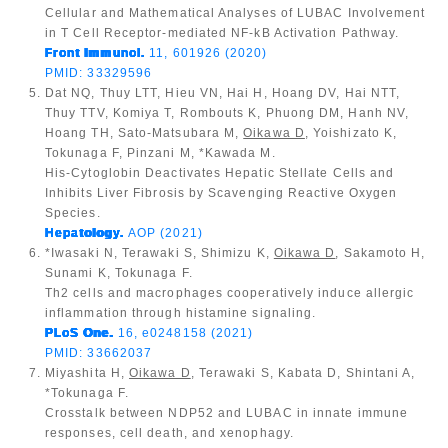
Cellular and Mathematical Analyses of LUBAC Involvement
in T Cell Receptor-mediated NF-kB Activation Pathway.
Front Immunol.
11, 601926 (2020)
PMID: 33329596
Dat NQ, Thuy LTT, Hieu VN, Hai H, Hoang DV, Hai NTT,
Thuy TTV, Komiya T, Rombouts K, Phuong DM, Hanh NV,
Hoang TH, Sato-Matsubara M,
Oikawa D
, Yoishizato K,
Tokunaga F, Pinzani M, *Kawada M.
His-Cytoglobin Deactivates Hepatic Stellate Cells and
Inhibits Liver Fibrosis by Scavenging Reactive Oxygen
Species.
Hepatology.
AOP (2021)
*Iwasaki N, Terawaki S, Shimizu K,
Oikawa D
, Sakamoto H,
Sunami K, Tokunaga F.
Th2 cells and macrophages cooperatively induce allergic
inflammation through histamine signaling.
PLoS One.
16, e0248158 (2021)
PMID: 33662037
Miyashita H,
Oikawa D
, Terawaki S, Kabata D, Shintani A,
*Tokunaga F.
Crosstalk between NDP52 and LUBAC in innate immune
responses, cell death, and xenophagy.