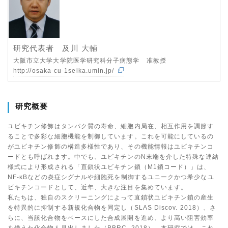
研究代表者 及川 大輔
大阪市立大学大学院医学研究科分子病態学 准教授
http://osaka-cu-1seika.umin.jp/
研究概要
ユビキチン修飾はタンパク質の寿命、細胞内局在、相互作用を調節す
ることで多彩な細胞機能を制御しています。これを可能にしているの
がユビキチン修飾の構造多様性であり、その機能情報はユビキチンコ
ードとも呼ばれます。中でも、ユビキチンのN末端を介した特殊な連結
様式により形成される「直鎖状ユビキチン鎖（M1鎖コード）」は、
NF-κBなどの炎症シグナルや細胞死を制御するユニークかつ希少なユ
ビキチンコードとして、近年、大きな注目を集めています。
私たちは、独自のスクリーニングによって直鎖状ユビキチン鎖の産生
を特異的に抑制する新規化合物を同定し（SLAS Discov. 2018）、さ
らに、当該化合物をベースにした合成展開を進め、より高い阻害効率