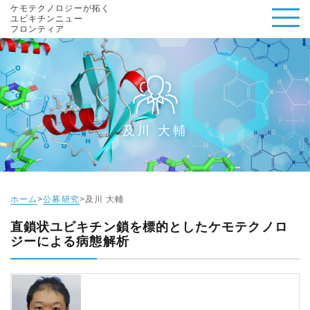
ケモテクノロジーが拓く
ユビキチンニュー
フロンティア
及川 大輔
ホーム
公募研究
及川 大輔
直鎖状ユビキチン鎖を標的としたケモテクノロ
ジーによる病態解析