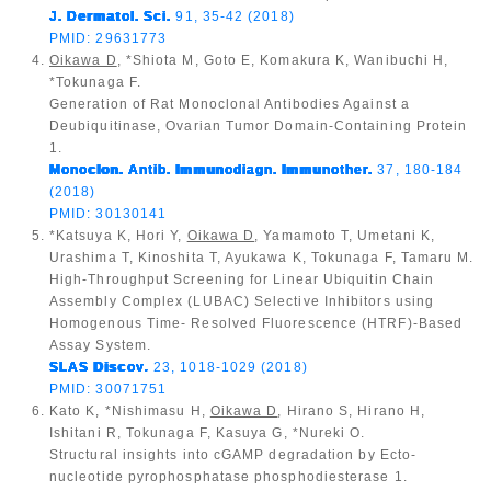
J. Dermatol. Sci.
91, 35-42 (2018)
PMID: 29631773
Oikawa D
, *Shiota M, Goto E, Komakura K, Wanibuchi H,
*Tokunaga F.
Generation of Rat Monoclonal Antibodies Against a
Deubiquitinase, Ovarian Tumor Domain-Containing Protein
1.
Monoclon. Antib. Immunodiagn. Immunother.
37, 180-184
(2018)
PMID: 30130141
*Katsuya K, Hori Y,
Oikawa D
, Yamamoto T, Umetani K,
Urashima T, Kinoshita T, Ayukawa K, Tokunaga F, Tamaru M.
High-Throughput Screening for Linear Ubiquitin Chain
Assembly Complex (LUBAC) Selective Inhibitors using
Homogenous Time- Resolved Fluorescence (HTRF)-Based
Assay System.
SLAS Discov
.
23, 1018-1029 (2018)
PMID: 30071751
Kato K, *Nishimasu H,
Oikawa D
, Hirano S, Hirano H,
Ishitani R, Tokunaga F, Kasuya G, *Nureki O.
Structural insights into cGAMP degradation by Ecto-
nucleotide pyrophosphatase phosphodiesterase 1.