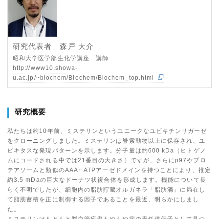
研究代表者 森戸 大介
昭和大学医学部生化学講座 講師
http://www10.showa-
u.ac.jp/~biochem/Biochem/Biochem_top.html
研究概要
私たちは約10年前、ミステリンというユニークなユビキチンリガーゼ
をクローニングしました。ミステリンは脊索動物以上に保存され、ユ
ビキタスな発現パターンを示します。分子量は約600 kDa（ヒトゲノ
ムにコードされる中では21番目の大きさ）ですが、さらにp97やプロ
テアソームと類似のAAA+ ATPアーゼドメインを持つことにより、推定
約3.5 mDaの巨大なドーナツ状複合体を形成します。機能について長
らく不明でしたが、細胞内の脂肪貯蔵オルガネラ「脂肪滴」に局在し
て脂肪蓄積を正に制御する因子であることを最近、明らかにしまし
た。