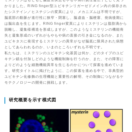
ミステリンはもともと脳血管疾患もやもや病の責任遺伝子として見つ
かりました。RING finger型ユビキチンリガーゼドメイン内の保存され
たシステイン／ヒスチジンの変異により、メカニズムは不明ですが、
脳底部の動脈が進行性に狭窄・閉塞し、脳虚血・脳梗塞、発病後期に
は脳出血を生じます。RING finger変異によりミステリンは脂肪滴から
脱離し、凝集様構造を形成しますが、このようなミステリンの機能喪
失と凝集形成のいずれがもやもや病の直接の引き金になるのか、また
ユビキタスに発現するミステリンの異常がなぜ脳底に限局された病態
としてあらわれるのか、いまのところいずれも不明です。
私たちは、ミステリンのユビキチン化基質は何か、どのタイプのユビ
キチン鎖を付加しどのような機能制御を行うのか、また、その障害に
よりどのような細胞機能異常を生じるのかについて探索を進めていま
す。研究タイトルに掲げたように、この探索を進める中で、非典型的
ユビキチン化修飾の生理機能と重要性の解明、その制御につながるケ
モテクノロジーの開発に挑戦します。
研究概要を示す模式図