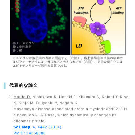
代表的な論文
Morito D
, Nishikawa K, Hoseki J, Kitamura A, Kotani Y, Kiso
K, Kinjo M, Fujiyoshi Y, Nagata K.
Moyamoya disease-associated protein mysterin/RNF213 is
a novel AAA+ ATPase, which dynamically changes its
oligomeric state.
Sci. Rep
.
4, 4442 (2014)
PMID: 24658080