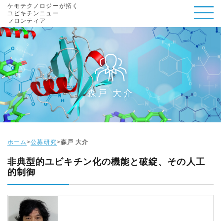
ケモテクノロジーが拓く
ユビキチンニュー
フロンティア
森戸 大介
ホーム
公募研究
森戸 大介
非典型的ユビキチン化の機能と破綻、その人工
的制御