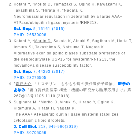
Kotani Y, *
Morito D
, Yamazaki S, Ogino K, Kawakami K,
Takashima S, *Hirata H, *Nagata K.
Neuromuscular regulation in zebrafish by a large AAA+
ATPase/ubiquitin ligase, mysterin/RNF213.
Sci. Rep.
5, 16161 (2015)
PMID: 26530008
Kotani Y, *
Morito D
, Sakata K, Ainuki S, Sugihara M, Hatta T,
Iemura SI, Takashima S, Natsume T, Nagata K.
Alternative exon skipping biases substrate preference of
the deubiquitylase USP15 for mysterin/RNF213, the
moyamoya disease susceptibility factor.
Sci. Rep.
7, 44293 (2017)
PMID: 28276505
*
森戸大介
:「ミステリン―もやもや病の責任遺伝子産物」
医学の
あゆみ
『蛋白質代謝医学-構造・機能の研究から臨床応用まで』第
267巻13号1105-1110 (2018)
Sugihara M, *
Morito D
, Ainuki S, Hirano Y, Ogino K,
Kitamura A, Hirata H, Nagata K.
The AAA+ ATPase/ubiquitin ligase mysterin stabilizes
cytoplasmic lipid droplets.
J. Cell Biol
.
218, 949-960(2019)
PMID: 30705059