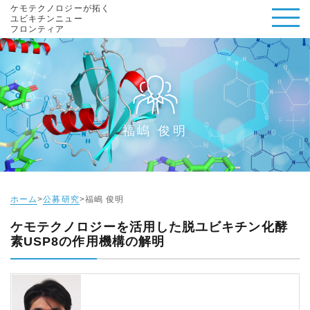
ケモテクノロジーが拓く
ユビキチンニュー
フロンティア
福嶋 俊明
ホーム
公募研究
福嶋 俊明
ケモテクノロジーを活用した脱ユビキチン化酵
素USP8の作用機構の解明