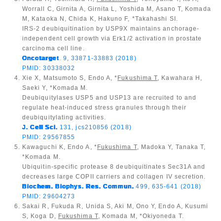
Worrall C, Girnita A, Girnita L, Yoshida M, Asano T, Komada
M, Kataoka N, Chida K, Hakuno F, *Takahashi SI.
IRS-2 deubiquitination by USP9X maintains anchorage-
independent cell growth via Erk1/2 activation in prostate
carcinoma cell line.
Oncotarget
. 9, 33871-33883 (2018)
PMID: 30338032
Xie X, Matsumoto S, Endo A, *
Fukushima T
, Kawahara H,
Saeki Y, *Komada M.
Deubiquitylases USP5 and USP13 are recruited to and
regulate heat-induced stress granules through their
deubiquitylating activities.
J. Cell Sci.
131, jcs210856 (2018)
PMID: 29567855
Kawaguchi K, Endo A, *
Fukushima T
, Madoka Y, Tanaka T,
*Komada M.
Ubiquitin-specific protease 8 deubiquitinates Sec31A and
decreases large COPII carriers and collagen IV secretion.
Biochem. Biophys. Res. Commun.
499, 635-641 (2018)
PMID: 29604273
Sakai R, Fukuda R, Unida S, Aki M, Ono Y, Endo A, Kusumi
S, Koga D,
Fukushima T
, Komada M, *Okiyoneda T.