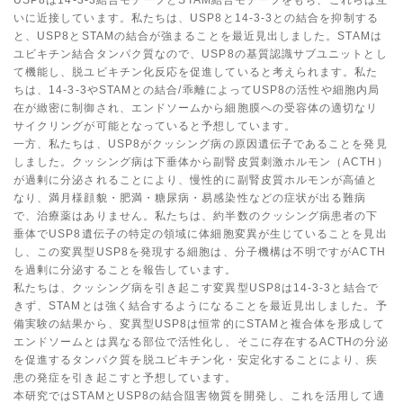
USP8は14-3-3結合モチーフとSTAM結合モチーフをもち、これらは互
いに近接しています。私たちは、USP8と14-3-3との結合を抑制する
と、USP8とSTAMの結合が強まることを最近見出しました。STAMは
ユビキチン結合タンパク質なので、USP8の基質認識サブユニットとし
て機能し、脱ユビキチン化反応を促進していると考えられます。私た
ちは、14-3-3やSTAMとの結合/乖離によってUSP8の活性や細胞内局
在が緻密に制御され、エンドソームから細胞膜への受容体の適切なリ
サイクリングが可能となっていると予想しています。
一方、私たちは、USP8がクッシング病の原因遺伝子であることを発見
しました。クッシング病は下垂体から副腎皮質刺激ホルモン（ACTH）
が過剰に分泌されることにより、慢性的に副腎皮質ホルモンが高値と
なり、満月様顔貌・肥満・糖尿病・易感染性などの症状が出る難病
で、治療薬はありません。私たちは、約半数のクッシング病患者の下
垂体でUSP8遺伝子の特定の領域に体細胞変異が生じていることを見出
し、この変異型USP8を発現する細胞は、分子機構は不明ですがACTH
を過剰に分泌することを報告しています。
私たちは、クッシング病を引き起こす変異型USP8は14-3-3と結合で
きず、STAMとは強く結合するようになることを最近見出しました。予
備実験の結果から、変異型USP8は恒常的にSTAMと複合体を形成して
エンドソームとは異なる部位で活性化し、そこに存在するACTHの分泌
を促進するタンパク質を脱ユビキチン化・安定化することにより、疾
患の発症を引き起こすと予想しています。
本研究ではSTAMとUSP8の結合阻害物質を開発し、これを活用して適