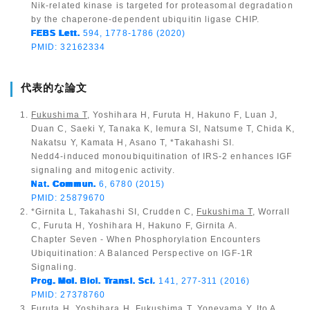
Nik-related kinase is targeted for proteasomal degradation
by the chaperone-dependent ubiquitin ligase CHIP.
FEBS Lett.
594, 1778-1786 (2020)
PMID: 32162334
代表的な論文
Fukushima T
, Yoshihara H, Furuta H, Hakuno F, Luan J,
Duan C, Saeki Y, Tanaka K, Iemura SI, Natsume T, Chida K,
Nakatsu Y, Kamata H, Asano T, *Takahashi SI.
Nedd4-induced monoubiquitination of IRS-2 enhances IGF
signaling and mitogenic activity.
Nat. Commun.
6, 6780 (2015)
PMID: 25879670
*Girnita L, Takahashi SI, Crudden C,
Fukushima T
, Worrall
C, Furuta H, Yoshihara H, Hakuno F, Girnita A.
Chapter Seven - When Phosphorylation Encounters
Ubiquitination: A Balanced Perspective on IGF-1R
Signaling.
Prog. Mol. Biol. Transl. Sci
.
141, 277-311 (2016)
PMID: 27378760
Furuta H, Yoshihara H,
Fukushima T
, Yoneyama Y, Ito A,