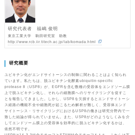
研究代表者 福嶋 俊明
東京工業大学 駒田研究室 助教
http://www.rcb.iir.titech.ac.jp/lab/komada.html
研究概要
ユビキチン化がエンドサイトーシスの制御に関わることはよく知られ
ています。私たちは、脱ユビキチン化酵素ubiquitin-specific
protease 8（USP8）が、EGFRを含む数種の受容体をエンドソーム膜
上で脱ユビキチン化し、それらの細胞膜へのリサイクリングを促すこ
とを報告してきました。しかし、USP8を欠損するとエンドサイトーシ
ス経路の機能不全や細胞死が起こるため解析が難しく、受容体エンド
サイトーシス・リサイクリングにおけるUSP8の働きは研究分野内で一
致した結論が得られていません。また、USP8がどのようなしくみを介
してエンドソーム膜上の受容体を効率的に脱ユビキチン化するかは、
依然不明です。