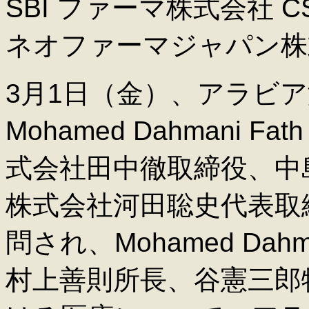
SBI
ファーマ株式会社
C
ネオファーマジャパン株
3
月
1
日（金）、アラビア
Mohamed Dahmani Fath 
式会社田中徹取締役、中
株式会社河田聡史代表取
問され、
Mohamed Dahma
村上善則所長、谷憲三郎