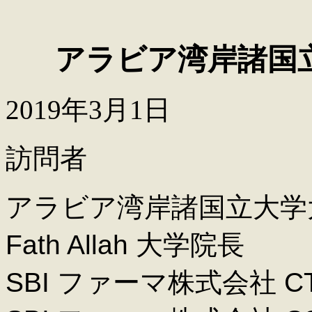
アラビア湾岸諸国
2019
年
3
月
1
日
訪問者
アラビア湾岸諸国立大学
Fath Allah
大学院長
SBI
ファーマ株式会社
C